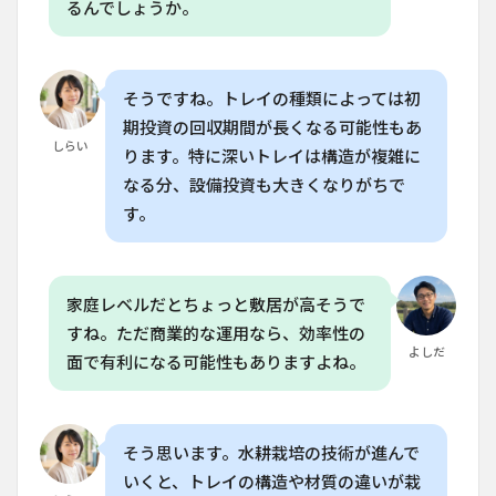
るんでしょうか。
でき
ます
か？
8.2
そうですね。トレイの種類によっては初
Q. ト
期投資の回収期間が長くなる可能性もあ
レイ
しらい
の深
ります。特に深いトレイは構造が複雑に
さが
なる分、設備投資も大きくなりがちで
レタ
スの
す。
成長
に与
える
影響
家庭レベルだとちょっと敷居が高そうで
はあ
すね。ただ商業的な運用なら、効率性の
りま
す
よしだ
面で有利になる可能性もありますよね。
か？
8.3
Q. 家
庭菜
そう思います。水耕栽培の技術が進んで
園で
いくと、トレイの構造や材質の違いが栽
レタ