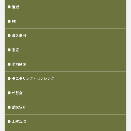
灌漑
PR
導入事例
畜産
環境制御
モニタリング・センシング
代替食
論文紹介
水耕栽培