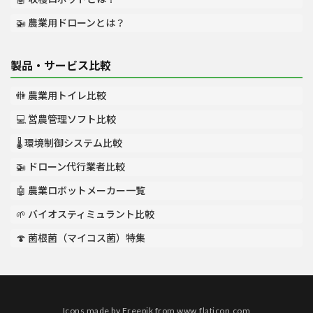
🚁 農業用ドローンとは？
製品・サービス比較
🚻 農業用トイレ比較
💻 営農管理ソフト比較
🌡️ 環境制御システム比較
🚁 ドローン代行業者比較
🤖 農業ロボットメーカー一覧
🌱 バイオスティミュラント比較
🍄 菌根菌（マイコス菌）特集
Icons made by
Freepik
from
www.flaticon.com