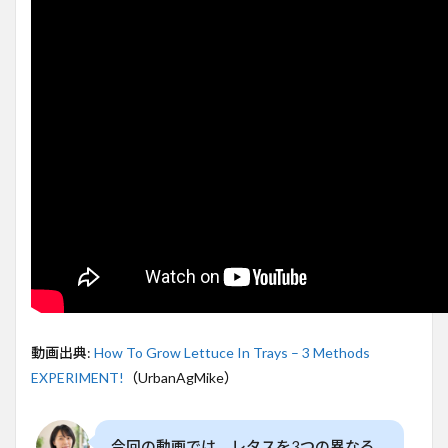
家庭
菜園
にも
おす
すめ
2
レタ
スの
トレ
イ栽
培の
実験
方法
3
発芽
から
収穫
まで
動画出典:
How To Grow Lettuce In Trays – 3 Methods
のプ
EXPERIMENT!
（UrbanAgMike）
ロセ
ス
4
今回の動画では、レタスを3つの異なる