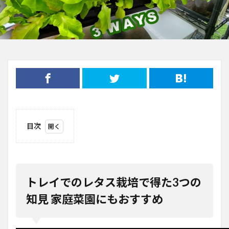
目次
1
トレ
イで
のレ
タス
トレイでのレタス栽培で得た3つの
栽培
で得
知見 家庭菜園にもおすすめ
た3
つの
知見