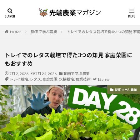
HOME
動画で学ぶ農業
トレイでのレタス栽培で得た3つの知見 家
トレイでのレタス栽培で得た3つの知見 家庭菜園に
もおすすめ
7月 2, 2026
7月 24, 2026
動画で学ぶ農業
トレイ栽培
,
レタス
,
家庭菜園
,
水耕栽培
,
農業技術
12view
動画で学ぶ農業