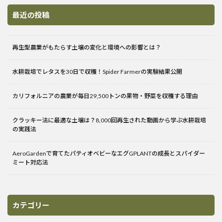
最近の投稿
再生型農業がもたらす土壌の変化と環境への影響とは？
水耕栽培でレタスを30日で収穫！Spider Farmerの実験結果公開
カリフォルニアの農業が毎日29,500トンの果物・野菜を収穫する理由
クラッキー法に最適な土壌は？8,000回再生された動画から学ぶ水耕栽培
の実践法
AeroGardenで育てたパティオベビーなエグGPLANTの成長とスパイダー
ミート対応法
カテゴリー