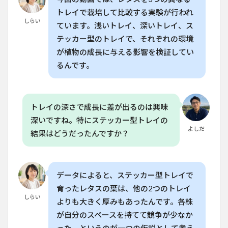
トレ
イの
トレイで栽培して比較する実験が行われ
深さ
しらい
ています。浅いトレイ、深いトレイ、ス
と成
長の
テッカー型のトレイで、それぞれの環境
関係
が植物の成長に与える影響を検証してい
5
るんです。
家庭
菜園
に使
える
トレイの深さで成長に差が出るのは興味
実践
的な
深いですね。特にステッカー型トレイの
手順
よしだ
結果はどうだったんですか？
6
家庭
菜園
での
データによると、ステッカー型トレイで
コス
育ったレタスの葉は、他の2つのトレイ
トと
しらい
効率
よりも大きく厚みもあったんです。各株
の検
が自分のスペースを持てて競争が少なか
討