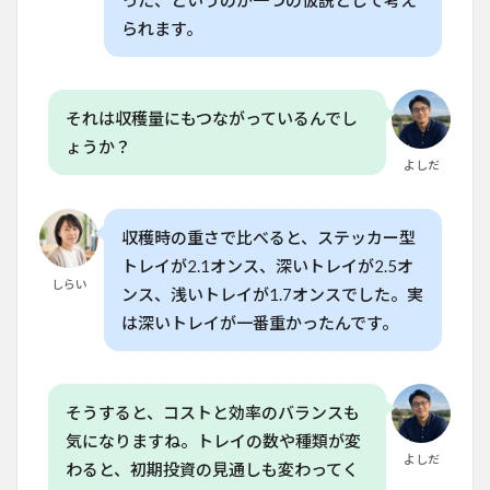
った、というのが一つの仮説として考え
7
られます。
水耕
栽培
と土
耕栽
培の
それは収穫量にもつながっているんでし
違い
ょうか？
よしだ
8
よ
くある質
問
（FAQ）
収穫時の重さで比べると、ステッカー型
トレイが2.1オンス、深いトレイが2.5オ
8.1
しらい
Q. レ
ンス、浅いトレイが1.7オンスでした。実
タス
は深いトレイが一番重かったんです。
のト
レイ
栽培
はど
のく
そうすると、コストと効率のバランスも
らい
気になりますね。トレイの数や種類が変
の期
よしだ
間で
わると、初期投資の見通しも変わってく
収穫