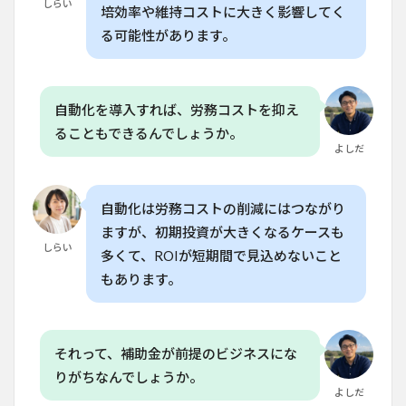
しらい
スを
培効率や維持コストに大きく影響してく
栽培
る可能性があります。
する
には
何が
必要
自動化を導入すれば、労務コストを抑え
です
か？
ることもできるんでしょうか。
よしだ
8.4
Q. レ
タス
の栽
自動化は労務コストの削減にはつながり
培で
ますが、初期投資が大きくなるケースも
よく
しらい
ある
多くて、ROIが短期間で見込めないこと
失敗
もあります。
は何
です
か？
8.5
それって、補助金が前提のビジネスにな
Q. 家
りがちなんでしょうか。
庭菜
よしだ
園で