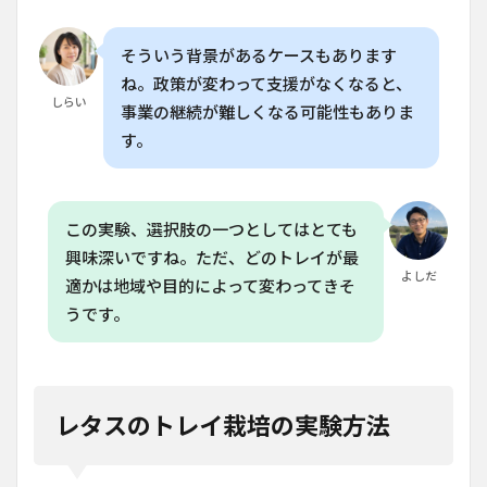
レタ
スを
栽培
そういう背景があるケースもあります
する
ね。政策が変わって支援がなくなると、
際の
しらい
コス
事業の継続が難しくなる可能性もありま
トは
す。
どれ
くら
いか
かり
ます
この実験、選択肢の一つとしてはとても
か？
興味深いですね。ただ、どのトレイが最
よしだ
適かは地域や目的によって変わってきそ
うです。
レタスのトレイ栽培の実験方法