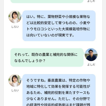
よしだ
す
か？
8.2
はい。特に、葉物野菜や小規模な果物な
Q. 垂
どは比較的安定して育つものの、小麦や
直農
しらい
業で
トウモロコシといった大規模栽培作物に
栽培
は向いていないのが現実です。
でき
る作
物は
限ら
れて
それって、既存の農業と補完的な関係に
いま
なるんでしょうか？
す
よしだ
か？
8.3
Q. 垂
そうですね。垂直農業は、特定の作物や
直農
地域に特化して効果を発揮する可能性が
業の
しらい
エネ
あるため、補完的役割を果たすケースも
ルギ
少なくありません。ただし、その分野で
ー消
費は
の経済性や技術的成熟度はまだ課題が残