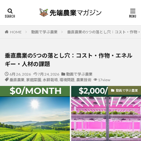
HOME
動画で学ぶ農業
垂直農業の5つの落とし穴：コスト・作物
垂直農業の5つの落とし穴：コスト・作物・エネル
ギー・人材の課題
6月 26, 2026
7月 24, 2026
動画で学ぶ農業
垂直農業
,
家庭菜園
,
水耕栽培
,
環境問題
,
農業技術
17view
動画で学ぶ農業