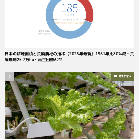
日本の耕地面積と荒廃農地の推移【2025年最新】1961年比30%減・荒
廃農地25.7万ha・再生困難62%
水耕栽培