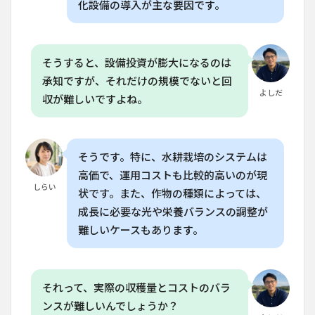
化設備の導入が主な要因です。
7
家庭
菜園
愛好
家へ
そうすると、設備投資が膨大になるのは
のア
承知ですが、それだけの規模でないと回
ドバ
よしだ
収が難しいですよね。
イス
8
よ
くある質
問
そうです。特に、水耕栽培のシステムは
（FAQ）
高価で、運用コストも比較的高いのが現
8.1
しらい
状です。また、作物の種類によっては、
Q. 垂
直農
成長に必要な光や栄養バランスの調整が
業の
難しいケースもあります。
初期
投資
はど
れく
それって、実際の収穫量とコストのバラ
らい
かか
ンスが難しいんでしょうか？
りま