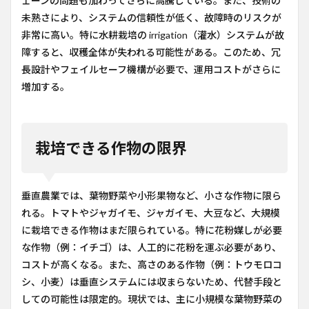
ェーンの問題も加わってさらに高騰している。また、技術の
未熟さにより、システムの信頼性が低く、故障時のリスクが
非常に高い。特に水耕栽培の irrigation（灌水）システムが故
障すると、収穫全体が失われる可能性がある。このため、冗
長設計やフェイルセーフ機構が必要で、運用コストがさらに
増加する。
栽培できる作物の限界
垂直農業では、葉物野菜や小形果物など、小さな作物に限ら
れる。トマトやジャガイモ、ジャガイモ、大豆など、大規模
に栽培できる作物はまだ限られている。特に花粉媒しが必要
な作物（例：イチゴ）は、人工的に花粉を運ぶ必要があり、
コストが高くなる。また、高さのある作物（例：トウモロコ
シ、小麦）は垂直システムには収まらないため、代替手段と
しての可能性は限定的。現状では、主に小規模な葉物野菜の