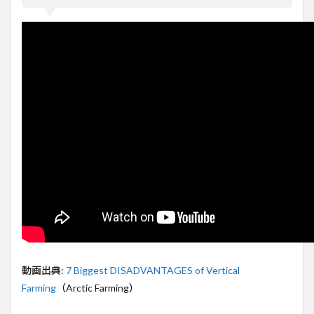
作
物・
エネ
ルギ
ー・
人材
の課
題
2
高額
な初
期投
資と
技術
の未
熟さ
3
栽培
でき
る作
動画出典:
7 Biggest DISADVANTAGES of Vertical
物の
Farming
（Arctic Farming）
限界
4