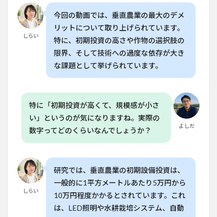
エネ
今回の動画では、垂直農業の最大のデメ
ルギ
ー消
リットについて取り上げられています。
費が
しらい
特に、初期投資の高さや作物の選択肢の
非常
限界、そして技術への過度な依存が大き
に高
い
な課題として挙げられています。
5
高度
な知
識と
特に「初期投資が高くて、規模感が小さ
人材
い」というのが気になりますね。実際の
の不
よしだ
数字ってどのくらいなんでしょうか？
足
6
日本
の農
研究では、垂直農業の初期設備投資は、
業と
比較
一般的に1平方メートルあたり5万円から
して
しらい
10万円程度かかるとされています。これ
の違
は、LED照明や水耕栽培システム、自動
い