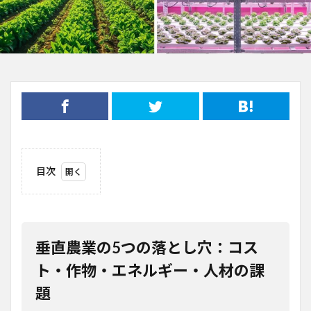
目次
1
垂直
農業
の5
つの
垂直農業の5つの落とし穴：コス
落と
し
ト・作物・エネルギー・人材の課
穴：
題
コス
ト・