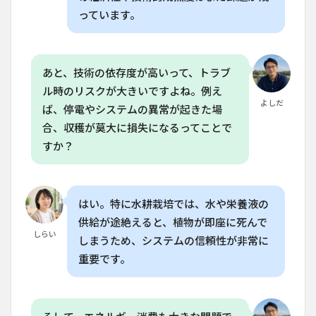
どの
っています。
くら
いで
す
か？
あと、技術の依存度が高いって、トラブ
8.4
ル時のリスクが大きいですよね。例え
Q. 垂
よしだ
ば、停電やシステムの異常が起きた場
直農
業に
合、収穫が莫大に損失になるってことで
はど
すか？
んな
人材
が必
要で
す
はい。特に水耕栽培では、水や栄養液の
か？
供給が途絶えると、植物が即座に死んで
8.5
しらい
しまうため、システムの信頼性が非常に
Q. 家
重要です。
庭菜
園で
垂直
農業
の技