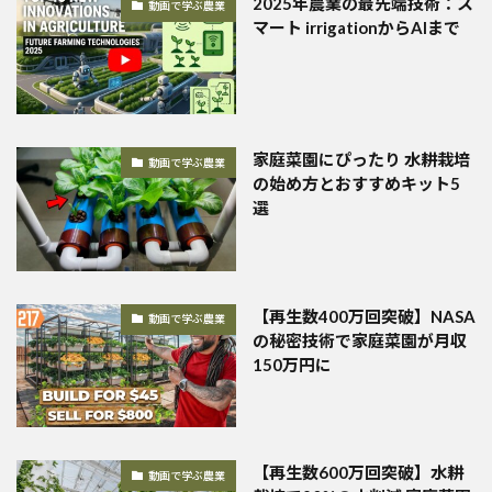
2025年農業の最先端技術：ス
動画で学ぶ農業
マート irrigationからAIまで
家庭菜園にぴったり 水耕栽培
動画で学ぶ農業
の始め方とおすすめキット5
選
【再生数400万回突破】NASA
動画で学ぶ農業
の秘密技術で家庭菜園が月収
150万円に
【再生数600万回突破】水耕
動画で学ぶ農業