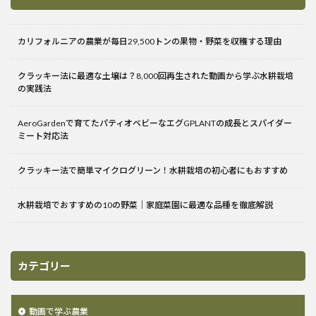
カリフォルニアの農業が毎日29,500トンの果物・野菜を収穫する理由
クラッキー法に最適な土壌は？8,000回再生された動画から学ぶ水耕栽培
の実践法
AeroGardenで育てたパティオベビーなエグGPLANTの成長とスパイダー
ミート対応法
クラッキー法で簡単マイクログリーン！水耕栽培の初心者にもおすすめ
水耕栽培でおすすめの10の野菜｜家庭菜園に最適な品種を徹底解説
カテゴリー
動画で学ぶ農業