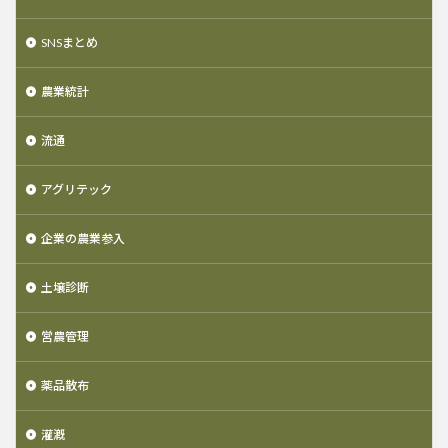
SNSまとめ
農業統計
流通
アグリテック
企業の農業参入
土壌診断
営農管理
薬品散布
灌漑