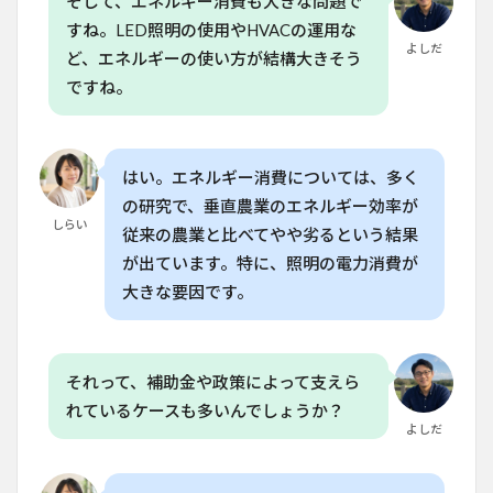
そして、エネルギー消費も大きな問題で
術を
すね。LED照明の使用やHVACの運用な
活か
よしだ
すこ
ど、エネルギーの使い方が結構大きそう
とは
ですね。
でき
ます
か？
はい。エネルギー消費については、多く
の研究で、垂直農業のエネルギー効率が
しらい
従来の農業と比べてやや劣るという結果
が出ています。特に、照明の電力消費が
大きな要因です。
それって、補助金や政策によって支えら
れているケースも多いんでしょうか？
よしだ