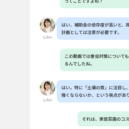
ってことですよね？
で
収
穫
で
はい、補助金の依存度が高いと、
き
計画としては注意が必要です。
る
しらい
作
物
で
この動画では害虫対策について
連
るんでしたね。
続
栽
培
はい。特に「土壌の質」に注目し
7
家
強くならないか、という視点があ
しらい
庭
菜
園
それは、家庭菜園のコ
の
失