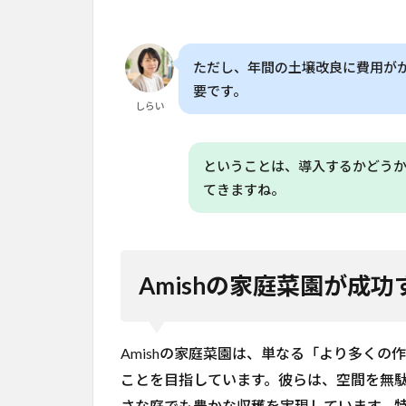
敗
を
防
ぐ7
ただし、年間の土壌改良に費用が
つ
要です。
の
しらい
コ
ツ
ということは、導入するかどう
8
よく
てきますね。
ある質問
（FAQ）
8.1
Q. 家
Amishの家庭菜園が成
庭菜
園で
Amish
の方
Amishの家庭菜園は、単なる「より多く
法を
ことを目指しています。彼らは、空間を無
試す
には
さな庭でも豊かな収穫を実現しています。