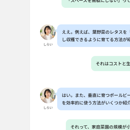
「スペースを無駄にしない」っ
率を
高め
る
4
縦
ええ。例えば、葉野菜のレタスを
に
し収穫できるように育てる方法が
育
しらい
つ
豆
類
それはコストと
で
空
間
を
有
はい。また、垂直に育つポールビ
効
を効率的に使う方法がいくつか紹
活
しらい
用
5
それって、家庭菜園の規模が
長