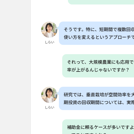
期
に
わ
た
る
そうです。特に、短期間で複数回
収
使い方を変えるというアプローチ
穫
しらい
が
可
能
それって、大規模農業にも応用で
な
率が上がるんじゃないですか？
作
物
を
育
研究では、垂直栽培が空間効率を
て
期投資の回収期間については、実
る
しらい
6
短
補助金に頼るケースが多いですよ
期
間