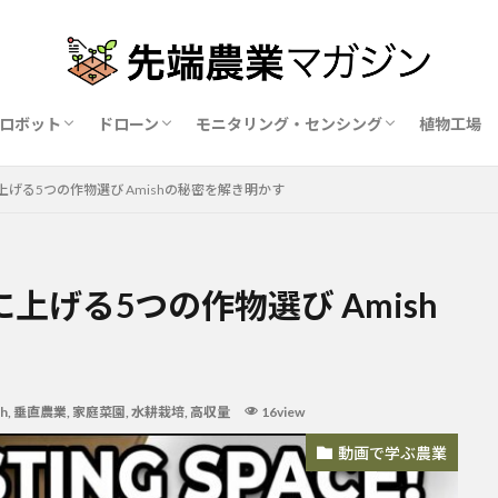
ロボット
ドローン
モニタリング・センシング
植物工場
業ロボットメーカー比較15社
ドローン農薬散布の代行業者比較
ハウス用遮光剤・遮熱剤の比較
農業用環境制御システム比較
げる5つの作物選び Amishの秘密を解き明かす
げる5つの作物選び Amish
h
,
垂直農業
,
家庭菜園
,
水耕栽培
,
高収量
16view
動画で学ぶ農業