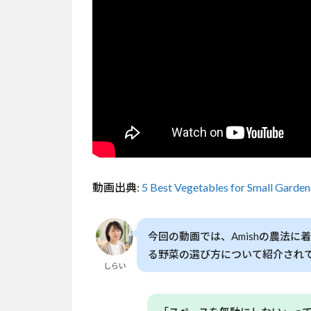
の秘
密を
解き
明か
す
2
Amish
の家
庭菜
園が
成功
する
動画出典:
5 Best Vegetables for Small Garden
理由
3
葉菜
今回の動画では、Amishの農法
類の
る野菜の選び方について紹介され
「連
しらい
続収
穫」
で効