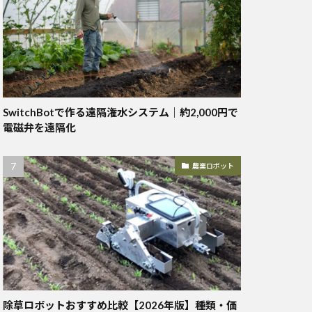
SwitchBotで作る遠隔潅水システム｜約2,000円で
電磁弁を遠隔化
農業ロボット
除草ロボットおすすめ比較【2026年版】種類・価