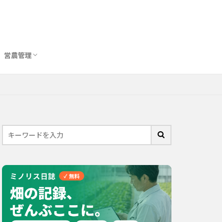
営農管理
圃場管理アプリおすすめ10選
農業用トイレ比較
バイオスティミュラント完全ガイド