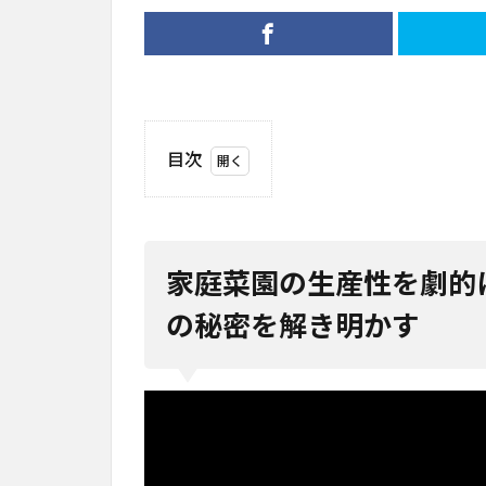
目次
1
家庭
菜園
の生
家庭菜園の生産性を劇的に
産性
を劇
の秘密を解き明かす
的に
上げ
る5つ
の作
物選
び
Amish