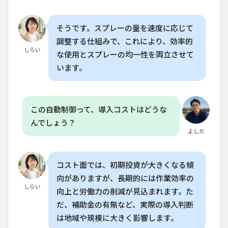
調整機
能はど
のよう
そうです。スプレーの量を速度に応じて
に使い
調整する仕組みで、これにより、効率的
ます
しらい
か？
な使用とスプレーの均一性を両立させて
います。
8.4
Q.
T40の
自動
飛行
この自動制御って、導入コストはどうな
はど
んでしょう？
のく
よしだ
らい
の面
積に
対応
コスト面では、初期投資が大きくなる傾
でき
向がありますが、長期的には作業効率の
ます
しらい
か？
向上と労働力の削減が見込まれます。た
8.5
だ、補助金の有無など、実際の導入判断
Q.
は地域や規模に大きく影響します。
T40の