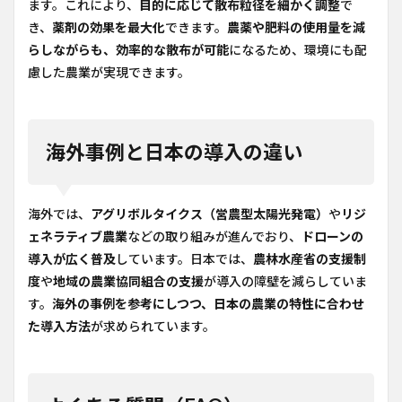
ます。これにより、
目的に応じて散布粒径を細かく調整
で
き、
薬剤の効果を最大化
できます。
農薬や肥料の使用量を減
らしながらも、効率的な散布が可能
になるため、環境にも配
慮した農業が実現できます。
海外事例と日本の導入の違い
海外では、
アグリボルタイクス（営農型太陽光発電）
や
リジ
ェネラティブ農業
などの取り組みが進んでおり、
ドローンの
導入が広く普及
しています。日本では、
農林水産省の支援制
度
や
地域の農業協同組合の支援
が導入の障壁を減らしていま
す。
海外の事例を参考にしつつ、日本の農業の特性に合わせ
た導入方法
が求められています。