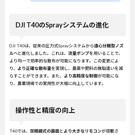
DJI T40のSprayシステムの進化
DJI T40は、従来の圧力式Sprayシステムから
遠心分離型ノズ
ル
へと進化しました。これは、
流量ポンプ
を用いることで、
より均一で効率的な散布が可能になります。この変更によ
り、
より正確な散布量
を実現し、農薬や肥料の無駄遣いを減
らすことができます。また、
より高精度な制御
が可能にな
り、農業現場での実用性が大幅に向上しています。
操作性と精度の向上
T40では、
双眼鏡式の画面
と
より大きなリモコン
が搭載さ