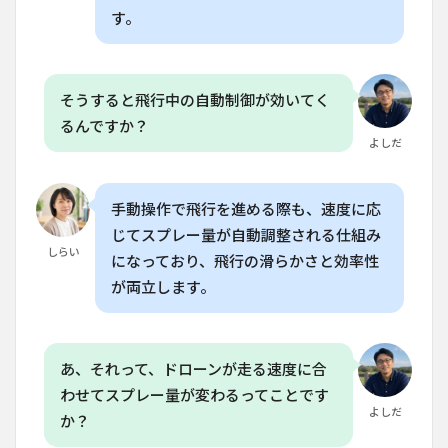
度で
す。
作業
でき
ます
か？
そうすると飛行中の自動制御が効いてく
8.2
るんですか？
Q. 家
よしだ
庭菜
園で
T40を
手動操作で飛行を進める際も、速度に応
使う
には
じてスプレー量が自動調整される仕組み
どの
しらい
になっており、飛行の滑らかさと効率性
よう
な準
が両立します。
備が
必要
です
か？
あ、それって、ドローンが走る速度に合
8.3
わせてスプレー量が変わるってことです
Q. T40
よしだ
か？
の
Micron