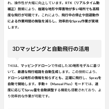
れ、操作性が大幅に向上しています。
RTK（リアルタイム動
補正）技術
により、
複雑な地形や障害物が多い場所でも高精
度な飛行が可能
です。これにより、
飛行中の停止や回避動作
による作業時間の無駄を減らし、効率的なSpray作業が実現
します。
3Dマッピングと自動飛行の活用
T40は、
マッピングドローン
で作成した
3D地形モデル
に基づ
いて、
最適な飛行経路を自動生成
します。この技術により、
ドローンは地形の情報を知らずとも、正確に飛行
し、
Sprayを
自動で開始
します。
手動＋（Manual Plus）モード
では、
速
度に応じてSpray量を自動調整
する機能も搭載されており、よ
り効率的な作業が可能です。