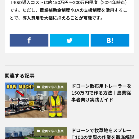
T40の導入コストは
約150万円〜200万円程度
（2024年時点）
です。ただし、
農業補助金制度
や
JAの支援制度
を活用するこ
とで、
導入費用を大幅に抑えることが可能です
。
関連する記事
ドローン散布用トレーラーを
動画で学ぶ農業
150万円で作る方法｜農業従
事者向け実践ガイド
ドローンで牧草地をスプレー
動画で学ぶ農業
T100の実際の作業を徹底解説