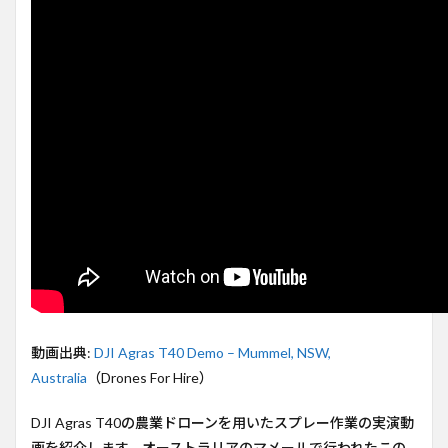
際の
作業
動画
で学
ぶ
Spray
技術
2
DJI
T40
の
Spray
シス
テム
の進
化
3
操作
動画出典:
DJI Agras T40 Demo – Mummel, NSW,
性と
Australia
（Drones For Hire）
精度
の向
上
DJI Agras T40の農業ドローンを用いたスプレー作業の実演動
画を紹介します。オーストラリアのマメールで行われたこの
4