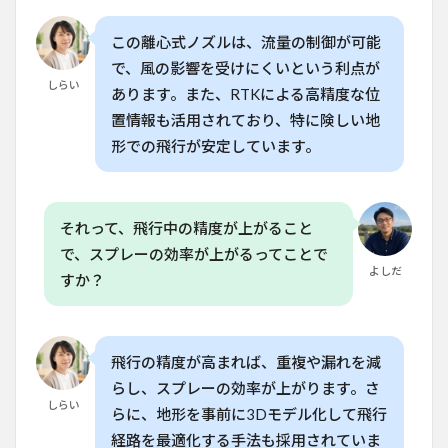
調整機
能
この離心式ノズルは、流量の制御が可能
7
で、風の影響を受けにくいという利点が
しらい
海外
あります。また、RTKによる高精度な位
事例
置情報も活用されており、特に険しい地
と日
本の
形での飛行が安定しています。
導入
の違
い
8
それって、飛行中の精度が上がること
よ
くある質
で、スプレーの効率が上がるってことで
問
よしだ
すか？
（FAQ）
8.1
Q. DJI
T40の
飛行の精度が高まれば、重複や漏れを減
Spray
らし、スプレーの効率が上がります。さ
はど
しらい
のく
らに、地形を事前に3Dモデル化して飛行
らい
経路を最適化する手法も採用されていま
の精