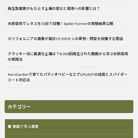
再生型農業がもたらす土壌の変化と環境への影響とは？
水耕栽培でレタスを30日で収穫！Spider Farmerの実験結果公開
カリフォルニアの農業が毎日29,500トンの果物・野菜を収穫する理由
クラッキー法に最適な土壌は？8,000回再生された動画から学ぶ水耕栽培
の実践法
AeroGardenで育てたパティオベビーなエグGPLANTの成長とスパイダー
ミート対応法
カテゴリー
動画で学ぶ農業