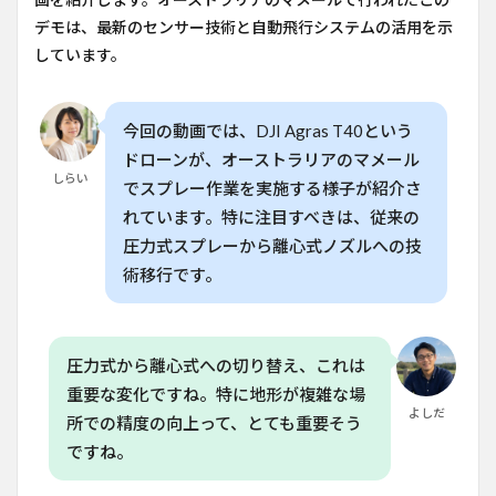
3D
デモは、最新のセンサー技術と自動飛行システムの活用を示
マッ
しています。
ピン
グと
自動
飛行
今回の動画では、DJI Agras T40という
の活
ドローンが、オーストラリアのマメール
用
しらい
でスプレー作業を実施する様子が紹介さ
5
れています。特に注目すべきは、従来の
家庭
菜園
圧力式スプレーから離心式ノズルへの技
から
術移行です。
大規
模農
場ま
で活
用可
圧力式から離心式への切り替え、これは
能
重要な変化ですね。特に地形が複雑な場
6
よしだ
所での精度の向上って、とても重要そう
T40の
ですね。
最大の
特徴：
Micron