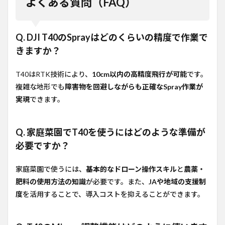
よくある質問（FAQ）
Q. DJI T40のSprayはどのくらいの精度で作業で
きますか？
T40はRTK技術により、
10cm以内の高精度飛行が可能
です。
複雑な地形でも
障害物を回避しながらも正確なSpray作業が
実現
できます。
Q. 家庭菜園でT40を使うにはどのような準備が
必要ですか？
家庭菜園で使うには、
基本的なドローン操作スキル
と
農薬・
肥料の使用方法の知識
が必要です。また、
JAや地域の支援制
度
を活用することで、導入コストを抑えることができます。