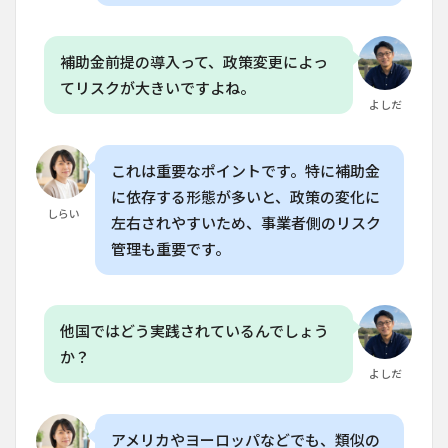
導入
コス
トは
補助金前提の導入って、政策変更によっ
どの
くら
てリスクが大きいですよね。
いか
よしだ
かり
ます
か？
これは重要なポイントです。特に補助金
に依存する形態が多いと、政策の変化に
しらい
左右されやすいため、事業者側のリスク
管理も重要です。
他国ではどう実践されているんでしょう
か？
よしだ
アメリカやヨーロッパなどでも、類似の