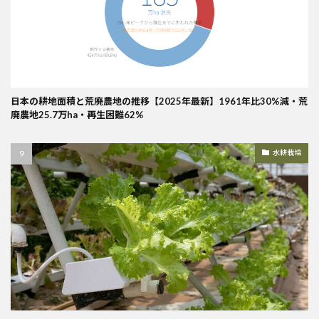
日本の耕地面積と荒廃農地の推移【2025年最新】1961年比30%減・荒
廃農地25.7万ha・再生困難62%
水耕栽培