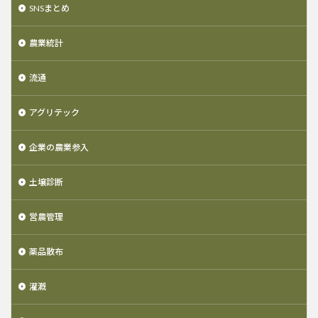
SNSまとめ
農業統計
流通
アグリテック
企業の農業参入
土壌診断
営農管理
薬品散布
灌漑