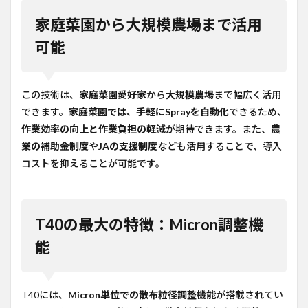
家庭菜園から大規模農場まで活用
可能
この技術は、
家庭菜園愛好家
から
大規模農場
まで幅広く活用
できます。
家庭菜園では、手軽にSprayを自動化
できるため、
作業効率の向上と作業負担の軽減
が期待できます。また、
農
業の補助金制度
や
JAの支援制度
なども活用することで、導入
コストを抑えることが可能です。
T40の最大の特徴：Micron調整機
能
T40には、
Micron単位での散布粒径調整機能
が搭載されてい