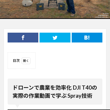
目次
1
ドロ
ーン
で農
業を
ドローンで農業を効率化 DJI T40の
効率
化
実際の作業動画で学ぶ Spray技術
DJI
T40
の実