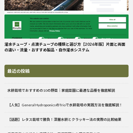
灌水チューブ・点滴チューブの種類と選び方【2026年版】片面と両面
の違い・流量・おすすめ製品・自作灌水システム
最近の投稿
水耕栽培でおすすめの10の野菜｜家庭菜園に最適な品種を徹底解説
【人気】General HydroponicsのTrioで水耕栽培の実践方法を徹底解説！
【話題】レタス栽培で勝負！深層水耕とクラッキー法の実際の比較結果