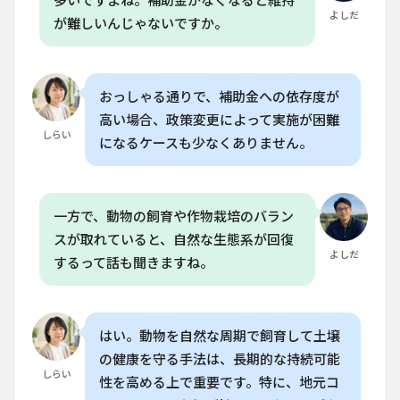
多いですよね。補助金がなくなると維持
かか
よしだ
が難しいんじゃないですか。
りま
す
か？
6.3
おっしゃる通りで、補助金への依存度が
Q. 再
高い場合、政策変更によって実施が困難
生型
しらい
農業
になるケースも少なくありません。
の導
入に
はコ
スト
一方で、動物の飼育や作物栽培のバラン
がか
かる
スが取れていると、自然な生態系が回復
ので
よしだ
するって話も聞きますね。
す
か？
6.4
Q. 再
はい。動物を自然な周期で飼育して土壌
生型
の健康を守る手法は、長期的な持続可能
農業
しらい
で特
性を高める上で重要です。特に、地元コ
に注