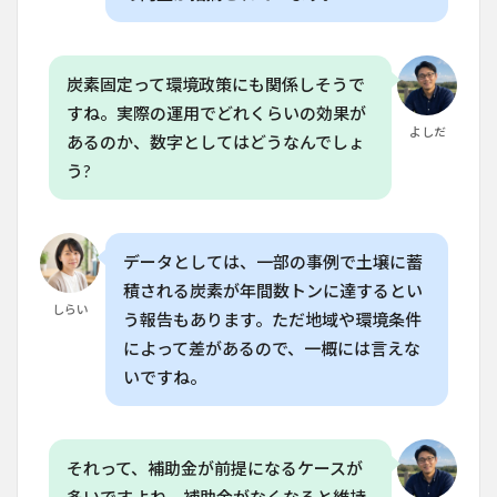
6.1
Q. 再
生型
炭素固定って環境政策にも関係しそうで
農業
すね。実際の運用でどれくらいの効果が
は家
よしだ
庭菜
あるのか、数字としてはどうなんでしょ
園で
う?
もで
きる
ので
す
か？
データとしては、一部の事例で土壌に蓄
積される炭素が年間数トンに達するとい
6.2
しらい
Q. 再
う報告もあります。ただ地域や環境条件
生型
によって差があるので、一概には言えな
農業
の導
いですね。
入に
はど
れく
らい
それって、補助金が前提になるケースが
の期
間が