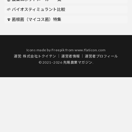
🌱 バイオスティミュラント比較
🍄 菌根菌（マイコス菌）特集
Icons made by
Freepik
from
www.flaticon.com
運営:
株式会社トクイテン
｜
運営者情報
｜
運営者プロフィール
© 2021–2026 先端農業マガジン.