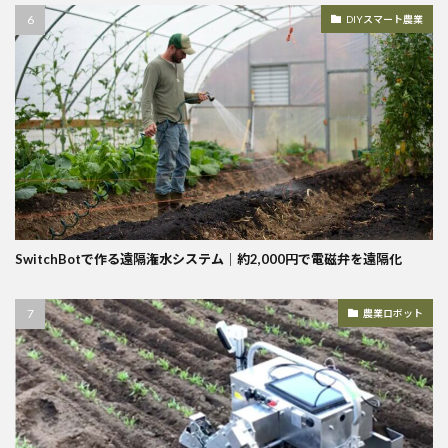
DIYスマート農業
SwitchBotで作る遠隔潅水システム｜約2,000円で電磁弁を遠隔化
農業ロボット