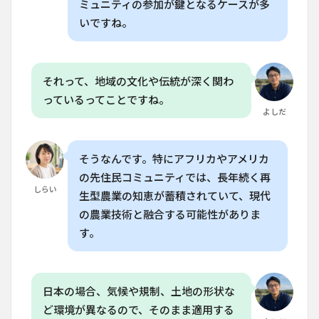
ミュニティの参加が鍵となるケースが多
意す
いですね。
べき
こと
はあ
りま
す
それって、地域の文化や伝統が深く関わ
か？
っているってことですね。
6.5
よしだ
Q. 再
生型
農業
そうなんです。特にアフリカやアメリカ
の効
果を
の先住民コミュニティでは、長年続く再
確認
しらい
生型農業の知恵が蓄積されていて、現代
する
には
の農業技術と融合する可能性がありま
どう
す。
すれ
ばい
いで
す
日本の場合、気候や規制、土地の形状な
か？
ど環境が異なるので、そのまま適用する