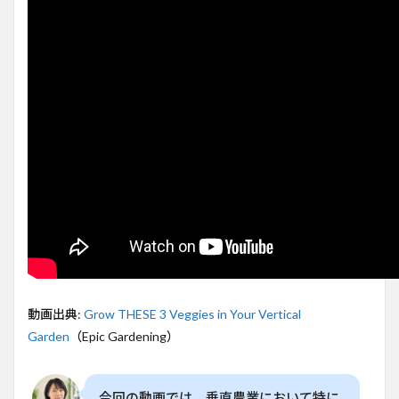
（30
株で
収穫
可
能）
2
垂直
gardening
の魅力と
おすすめ
の野菜
3
スト
ロベ
リ
ー：
ラン
ナー
を管
動画出典:
Grow THESE 3 Veggies in Your Vertical
理し
Garden
（Epic Gardening）
やす
い垂
直栽
培
今回の動画では、垂直農業において特に