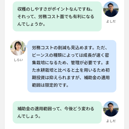
く、
家庭
収穫のしやすさがポイントなんですね。
菜園
に最
それって、労務コスト面でも有利になる
適
よしだ
んでしょうか。
6
よ
くある質
問
（FAQ）
労務コストの削減も見込めます。ただ、
ビーンスの種類によっては成長が速く密
6.1
Q.
しらい
垂直
集栽培になるため、管理が必要です。ま
gardening
た水耕栽培と比べると土を用いるため初
で育てる
ストロベ
期投資は抑えられますが、補助金の適用
リーはど
範囲は限定的です。
のくらい
の収穫量
になりま
すか？
補助金の適用範囲って、今後どう変わる
6.2
Q.
んでしょう。
垂直
よしだ
gardening
で豆類を