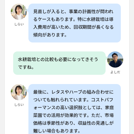
育てる場
合、1層
見直しが入ると、事業の計画性が問われ
に何株植
るケースもあります。特に水耕栽培は導
えられま
しらい
すか？
入費用が高いため、回収期間が長くなる
傾向があります。
6.3
Q.
垂直
gardening
で育てる
レタス・
水耕栽培との比較も必要になってきそう
ハーブの
ですね。
コストは
よしだ
どれくら
いかかり
ますか？
最後に、レタスやハーブの組み合わせに
6.4
Q.
ついても触れられています。コストパフ
垂直
しらい
gardening
ォーマンスの高い選択肢としては、家庭
に適した
菜園での活用が効果的です。ただ、市場
システム
はどれで
価格は季節性があり、収益性の見通しが
すか？
難しい場合もあります。