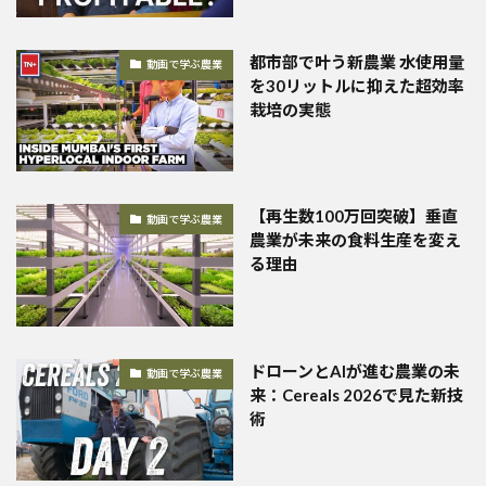
都市部で叶う新農業 水使用量
動画で学ぶ農業
を30リットルに抑えた超効率
栽培の実態
【再生数100万回突破】垂直
動画で学ぶ農業
農業が未来の食料生産を変え
る理由
ドローンとAIが進む農業の未
動画で学ぶ農業
来：Cereals 2026で見た新技
術