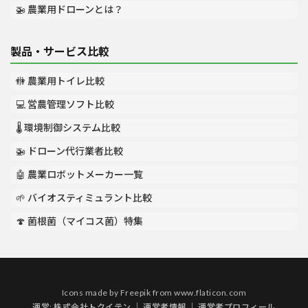
🚁 農業用ドローンとは？
製品・サービス比較
🚻 農業用トイレ比較
💻 営農管理ソフト比較
🌡️ 環境制御システム比較
🚁 ドローン代行業者比較
🤖 農業ロボットメーカー一覧
🌱 バイオスティミュラント比較
🍄 菌根菌（マイコス菌）特集
Icons made by
Freepik
from
www.flaticon.com
運営:
株式会社トクイテン
｜
運営者情報
｜
運営者プロフィール