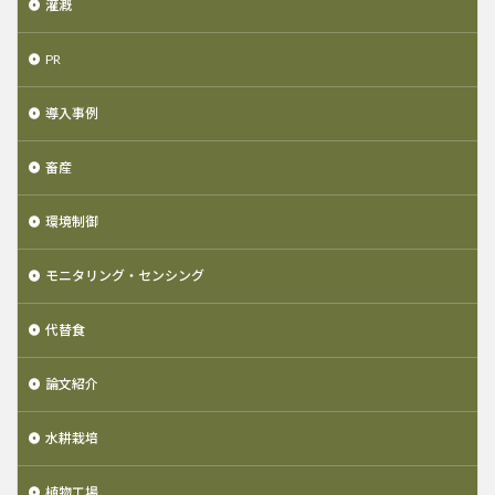
灌漑
PR
導入事例
畜産
環境制御
モニタリング・センシング
代替食
論文紹介
水耕栽培
植物工場