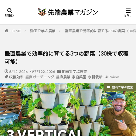
HOME
動画で学ぶ農業
垂直農業で効率的に育てる3つの野菜（30
垂直農業で効率的に育てる3つの野菜（30株で収穫
可能）
6月 2, 2026
7月 22, 2026
動画で学ぶ農業
収穫効率
,
垂直ガーデニング
,
垂直農業
,
家庭菜園
,
水耕栽培
7view
動画で学ぶ農業