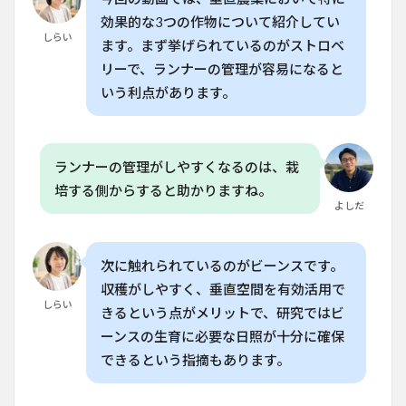
4
効果的な3つの作物について紹介してい
豆
しらい
ます。まず挙げられているのがストロベ
類：
収穫
リーで、ランナーの管理が容易になると
しや
いう利点があります。
す
く、
空間
を効
率的
ランナーの管理がしやすくなるのは、栽
に活
培する側からすると助かりますね。
用
よしだ
5
レタ
ス・
次に触れられているのがビーンスです。
ハー
収穫がしやすく、垂直空間を有効活用で
ブ：
しらい
コス
きるという点がメリットで、研究ではビ
トパ
ーンスの生育に必要な日照が十分に確保
フォ
ーマ
できるという指摘もあります。
ンス
が高