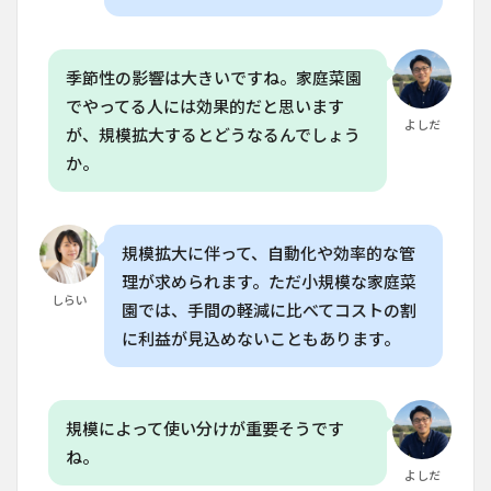
6.5
Q.
垂直
gardening
で育てる
季節性の影響は大きいですね。家庭菜園
野菜の育
でやってる人には効果的だと思います
成期間は
よしだ
どのくら
が、規模拡大するとどうなるんでしょう
いです
か。
か？
規模拡大に伴って、自動化や効率的な管
理が求められます。ただ小規模な家庭菜
しらい
園では、手間の軽減に比べてコストの割
に利益が見込めないこともあります。
規模によって使い分けが重要そうです
ね。
よしだ