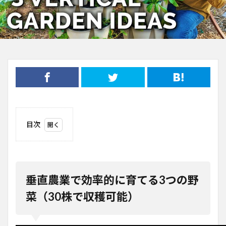
目次
1
垂直
農業
で効
率的
垂直農業で効率的に育てる3つの野
に育
てる
菜（30株で収穫可能）
3つ
の野
菜