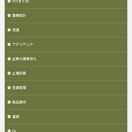
SNSまとめ
農業統計
流通
アグリテック
企業の農業参入
土壌診断
営農管理
薬品散布
灌漑
PR