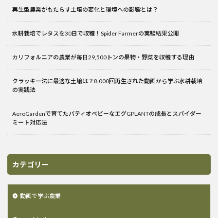
再生型農業がもたらす土壌の変化と環境への影響とは？
水耕栽培でレタスを30日で収穫！Spider Farmerの実験結果公開
カリフォルニアの農業が毎日29,500トンの果物・野菜を収穫する理由
クラッキー法に最適な土壌は？8,000回再生された動画から学ぶ水耕栽培
の実践法
AeroGardenで育てたパティオベビーなエグGPLANTの成長とスパイダー
ミート対応法
カテゴリー
動画で学ぶ農業