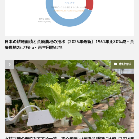
日本の耕地面積と荒廃農地の推移【2025年最新】1961年比30%減・荒
廃農地25.7万ha・再生困難62%
水耕栽培
水耕栽培の野菜おすすめ一覧｜初心者向け6選を品種別に比較【2026年