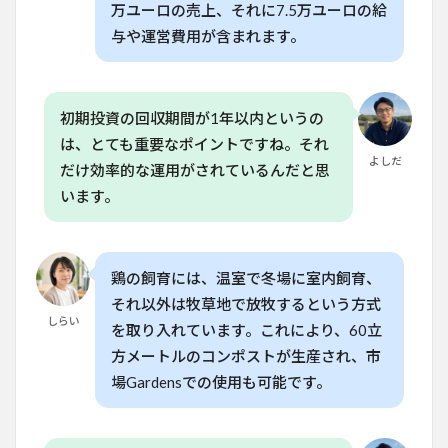
万ユーロの売上、それに7.5万ユーロの給
の時
間が
与や運営費用が含まれます。
必要
です
か？
初期投資の回収期間が1年以内というの
6.2
Q. 移
は、とても重要なポイントですね。それ
動式
よしだ
だけ効率的な運用がされているんだと思
飼育
の初
います。
期投
資は
どの
くら
鶏の飼育には、温室で冬場に室内飼育、
いか
かり
それ以外は牧草地で放牧するという方式
ます
しらい
を取り入れています。これにより、60立
か？
方メートルのコンポストが生産され、市
6.3
場Gardensでの使用も可能です。
Q. 移
動式
飼育
で鶏