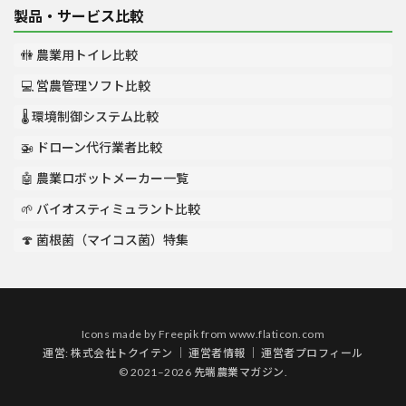
製品・サービス比較
🚻 農業用トイレ比較
💻 営農管理ソフト比較
🌡️ 環境制御システム比較
🚁 ドローン代行業者比較
🤖 農業ロボットメーカー一覧
🌱 バイオスティミュラント比較
🍄 菌根菌（マイコス菌）特集
Icons made by
Freepik
from
www.flaticon.com
運営:
株式会社トクイテン
｜
運営者情報
｜
運営者プロフィール
© 2021–2026 先端農業マガジン.