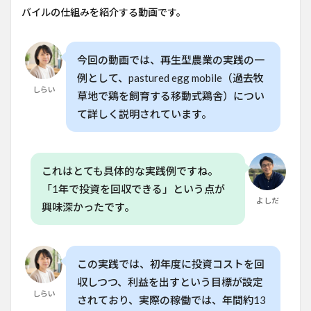
生型
バイルの仕組みを紹介する動画です。
農業
との
関係
今回の動画では、再生型農業の実践の一
5
収益
例として、pastured egg mobile（過去牧
モデ
しらい
草地で鶏を飼育する移動式鶏舎）につい
ルと
販売
て詳しく説明されています。
方法
6
よ
くある質
これはとても具体的な実践例ですね。
問
（FAQ）
「1年で投資を回収できる」という点が
よしだ
興味深かったです。
6.1
Q. 移
動式
飼育
の運
この実践では、初年度に投資コストを回
用に
収しつつ、利益を出すという目標が設定
はど
しらい
のく
されており、実際の稼働では、年間約13
らい