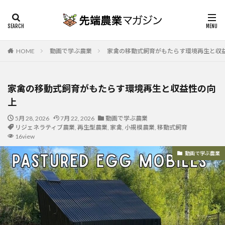
HOME
動画で学ぶ農業
家禽の移動式飼育がもたらす環境再生と収
家禽の移動式飼育がもたらす環境再生と収益性の向
上
5月 28, 2026
7月 22, 2026
動画で学ぶ農業
リジェネラティブ農業
,
再生型農業
,
家禽
,
小規模農業
,
移動式飼育
16view
動画で学ぶ農業