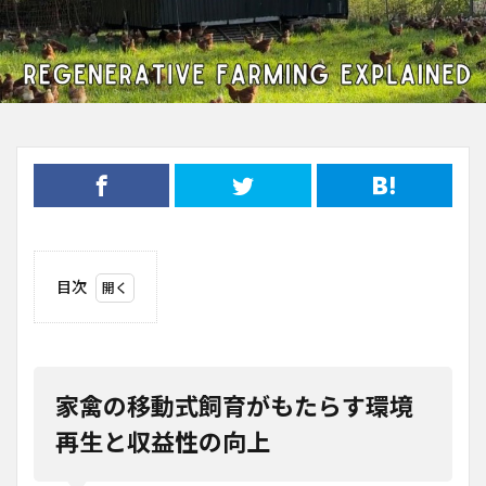
目次
1
家禽
の移
動式
飼育
家禽の移動式飼育がもたらす環境
がも
たら
再生と収益性の向上
す環
境再