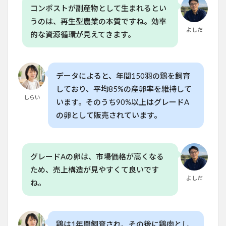
の飼
コンポストが副産物として生まれるとい
料消
うのは、再生型農業の本質ですね。効率
費量
よしだ
的な資源循環が見えてきます。
はど
のく
らい
です
か？
データによると、年間150羽の鶏を飼育
6.4
しており、平均85%の産卵率を維持して
Q. 移
しらい
います。そのうち90%以上はグレードA
動式
の卵として販売されています。
飼育
の卵
の販
売価
格は
グレードAの卵は、市場価格が高くなる
どの
ため、売上構造が見やすくて良いです
くら
いで
よしだ
ね。
す
か？
6.5
Q. 移
鶏は1年間飼育され、その後に鶏肉とし