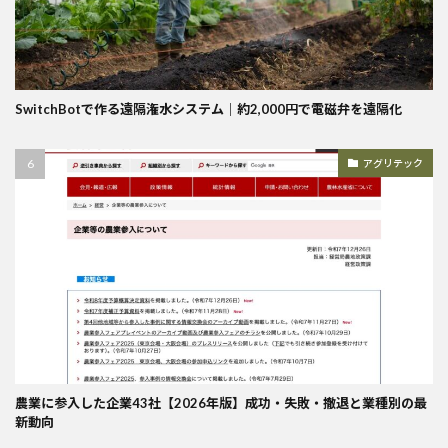
SwitchBotで作る遠隔潅水システム｜約2,000円で電磁弁を遠隔化
アグリテック
農業に参入した企業43社【2026年版】成功・失敗・撤退と業種別の最
新動向