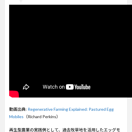
生と
収益
性の
向上
2
移動
式飼
育の
概要
と利
点
3
運用
方法
とコ
スト
構造
4
動画出典:
Regenerative Farming Explained: Pastured Egg
環境
Mobiles
（Richard Perkins）
への
影響
と再
再生型農業の実践例として、過去牧草地を活用したエッグモ