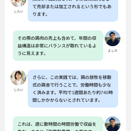
動式
て売却または加工されるという形でもあ
飼育
しらい
ります。
の環
境へ
の影
響は
どの
その際の鶏肉の売上も含めて、年間の収
よう
益構造は非常にバランスが取れているよ
なも
ので
よしだ
うに見えます。
す
か？
さらに、この実践では、鶏の放牧を移動
式の鶏舎で行うことで、労働時間も少な
しらい
く済みます。平均で1週間あたり約740時
間しかかからないとされています。
これは、週に数時間の時間労働で収益を