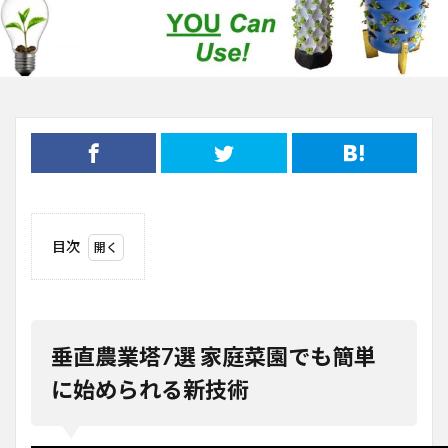
目次
1
垂直
農業
塔7
選
垂直農業塔7選 家庭菜園でも簡単
家庭
菜園
に始められる新技術
でも
簡単
に始