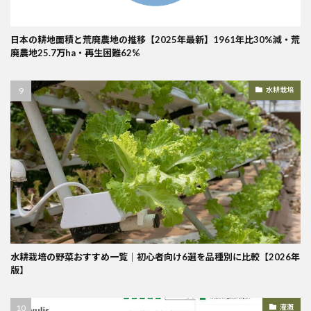
日本の耕地面積と荒廃農地の推移【2025年最新】1961年比30%減・荒
廃農地25.7万ha・再生困難62%
水耕栽培
水耕栽培の野菜おすすめ一覧｜初心者向け6選を品種別に比較【2026年
版】
灌漑