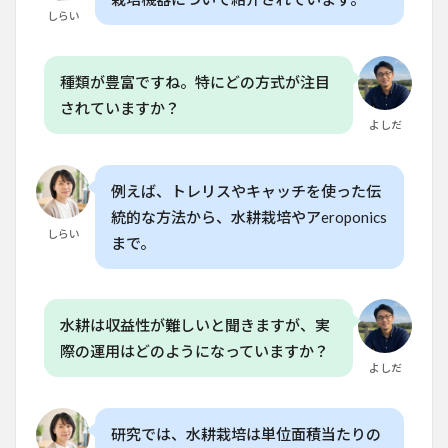
類と
しらい
特徴
4
家庭
種類が豊富ですね。特にどの方式が注目
菜園
されていますか？
に活
よしだ
用で
きる
垂直
農業
例えば、トレリスやキャッチを使った伝
のメ
統的な方法から、水耕栽培やアeroponics
リッ
しらい
ト
まで。
5
DIY
と既
製品
水耕は収益性が難しいと聞きますが、実
の選
際の運用はどのようになっていますか？
択肢
よしだ
とコ
スト
比較
研究では、水耕栽培は単位面積当たりの
6