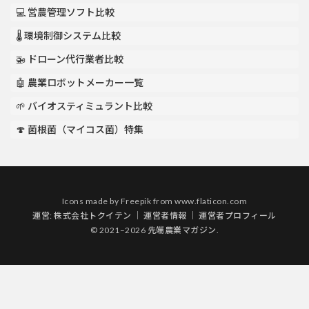
💻 営農管理ソフト比較
🌡️ 環境制御システム比較
🚁 ドローン代行業者比較
🤖 農業ロボットメーカー一覧
🌱 バイオスティミュラント比較
🍄 菌根菌（マイコス菌）特集
Icons made by
Freepik
from
www.flaticon.com
運営:
株式会社トクイテン
｜
運営者情報
｜
運営者プロフィール
© 2021–2026 先端農業マガジン.