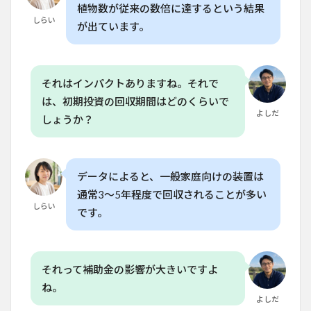
植物数が従来の数倍に達するという結果
垂直
しらい
農業
が出ています。
塔の
導入
にあ
たっ
それはインパクトありますね。それで
ての
注意
は、初期投資の回収期間はどのくらいで
点
よしだ
しょうか？
7
家庭
菜園
で始
データによると、一般家庭向けの装置は
める
通常3〜5年程度で回収されることが多い
に
しらい
は？
です。
必要
な準
備と
おす
それって補助金の影響が大きいですよ
すめ
の方
ね。
法
よしだ