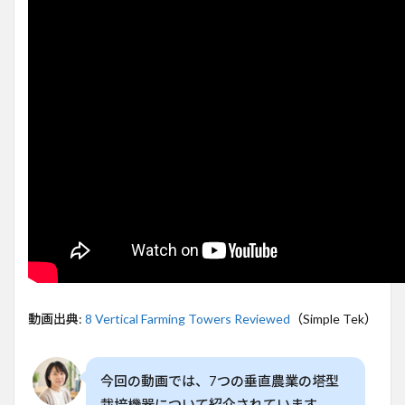
めら
れる
新技
術
2
垂直
農業
塔と
は？
空間
を最
大7
倍活
用で
きる
新技
術
3
動画出典:
8 Vertical Farming Towers Reviewed
（Simple Tek）
7つ
の垂
直農
業塔
今回の動画では、7つの垂直農業の塔型
の種
栽培機器について紹介されています。