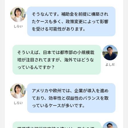
8
よ
くある質
そうなんです。補助金を前提に構築され
問
（FAQ）
たケースも多く、政策変更によって影響
しらい
を受ける可能性があります。
8.1
Q. 垂
直農
業塔
は家
そういえば、日本では都市部の小規模栽
庭菜
培が注目されてますが、海外ではどうな
園で
よしだ
導入
っているんですか？
でき
る
の？
8.2
アメリカや欧州では、企業が導入を進め
Q. DIY
ており、効率性と収益性のバランスを取
で作
しらい
っているケースが多いです。
る場
合、
どの
くら
いの