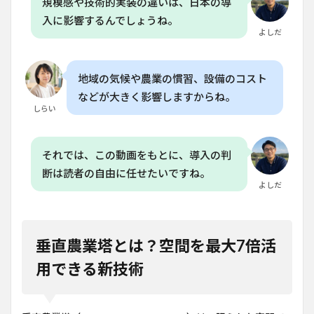
規模感や技術的実装の違いは、日本の導
コス
入に影響するんでしょうね。
トが
よしだ
かか
る？
8.3
地域の気候や農業の慣習、設備のコスト
Q. 垂
などが大きく影響しますからね。
直農
しらい
業塔
の導
入に
は、
それでは、この動画をもとに、導入の判
電源
断は読者の自由に任せたいですね。
が必
要
よしだ
か？
8.4
Q. 水
垂直農業塔とは？空間を最大7倍活
耕栽
培と
用できる新技術
エア
ロポ
ニク
スの