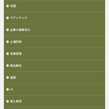
流通
アグリテック
企業の農業参入
土壌診断
営農管理
薬品散布
灌漑
PR
導入事例