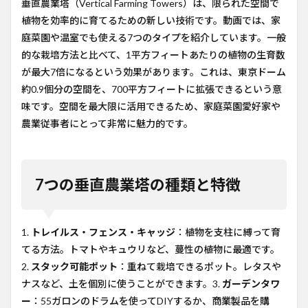
垂直農業塔（Vertical Farming Towers）は、限られた空間で
違い
植物を効率的に育てるための新しい技術です。動画では、家
は？
庭菜園や温室でも使える7つのタイプを紹介しています。一般
8.5
的な栽培方法と比べて、1平方フィートあたりの植物の生育数
Q. 日
本で
が最大7倍になるという効果があります。これは、東京ドーム
垂直
約0.9個分の空間を、700平方フィートに拡張できるという意
農業
味です。空間を最大限に活用できるため、家庭菜園愛好家や
塔を
導入
農業従事者にとって非常に魅力的です。
する
際の
支援
制度
は？
7つの垂直農業塔の種類と特徴
1.
トレイルス・フェンス・キャッジ
：植物を支柱に縛って育
てる方法。トマトやキュウリなど、蔓性の植物に最適です。
2.
スタック可能ポット
：重ねて栽培できるポット。レタスや
ナスなど、土を個別に使うことができます。3.
ガーデンタワ
ー
：55ガロンのドラムを使ってDIYするか、商業製品を購