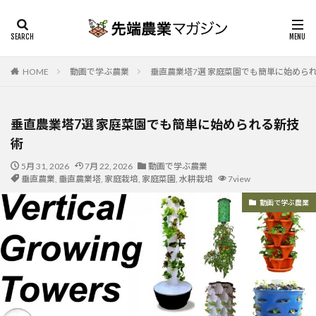
HOME
動画で学ぶ農業
垂直農業塔7選 家庭菜園でも簡単に始めら
垂直農業塔7選 家庭菜園でも簡単に始められる新技
術
5月 31, 2026
7月 22, 2026
動画で学ぶ農業
垂直農業
,
垂直農業塔
,
家庭栽培
,
家庭菜園
,
水耕栽培
7view
動画で学ぶ農業