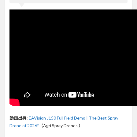
EAVision
J150の
主な特徴
と性能
3
スプ
レー
機能
と操
作性
の向
上
4
バッ
テリ
ーと
充電
シス
テム
の革
動画出典:
EAVision J150 Full Field Demo | The Best Spray
新
Drone of 2026?
（Agri Spray Drones ）
5
フィ