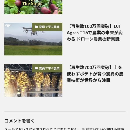
【再生数100万回突破】DJI
動画で学ぶ農業
Agras T16で農業の未来が変
わる ドローン農業の新常識
【再生数700万回突破】土を
動画で学ぶ農業
使わずポテトが育つ驚異の農
業技術が世界から注目
コメントを書く
メールアドレスが公開されることはありません。
※
が付いている欄は必須項