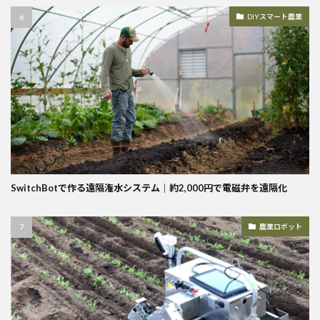
DIYスマート農業
SwitchBotで作る遠隔潅水システム｜約2,000円で電磁弁を遠隔化
農業ロボット