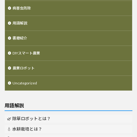
病害虫防除
用語解説
書籍紹介
DIYスマート農業
農業ロボット
Uncategorized
用語解説
🌿 除草ロボットとは？
💧 水耕栽培とは？