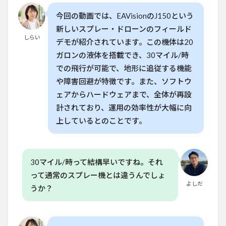
ール
今回の動画では、EAVisionのJ150という
ドで
の実
新しいスプレー・ドローンのフィールド
際の
しらい
デモが紹介されています。この機体は20
性能
評価
ガロンの液体を搭載でき、30マイル/時
での飛行が可能で、地形に追従する機能
6
よ
くある質
や障害回避が特徴です。また、ソフトウ
問
ェアからハードウェアまで、全体が再設
（FAQ）
計されており、運用の効率性が大幅に向
6.1
上しているとのことです。
Q.
EAVision
J150の
スプレー
30マイル/時って結構早いですね。それ
能力はど
のくらい
って通常のスプレー機とは違うんでしょ
ですか？
よしだ
うか？
6.2
Q.
J150
のバ