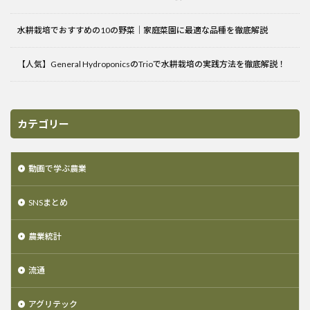
水耕栽培でおすすめの10の野菜｜家庭菜園に最適な品種を徹底解説
【人気】General HydroponicsのTrioで水耕栽培の実践方法を徹底解説！
カテゴリー
動画で学ぶ農業
SNSまとめ
農業統計
流通
アグリテック