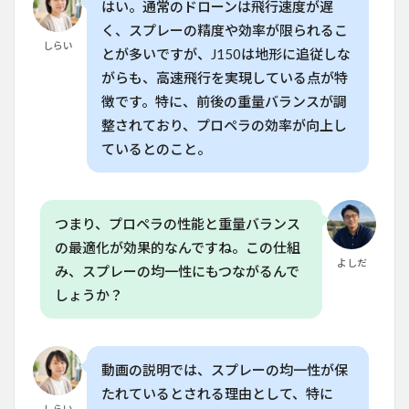
はい。通常のドローンは飛行速度が遅
ッテ
リー
く、スプレーの精度や効率が限られるこ
はど
しらい
とが多いですが、J150は地形に追従しな
のく
がらも、高速飛行を実現している点が特
らい
の時
徴です。特に、前後の重量バランスが調
間飛
整されており、プロペラの効率が向上し
行で
きま
ているとのこと。
す
か？
6.3
つまり、プロペラの性能と重量バランス
Q.
J150
の最適化が効果的なんですね。この仕組
はど
よしだ
み、スプレーの均一性にもつながるんで
のく
らい
しょうか？
の距
離ま
で飛
行で
動画の説明では、スプレーの均一性が保
きま
す
たれているとされる理由として、特に
か？
しらい