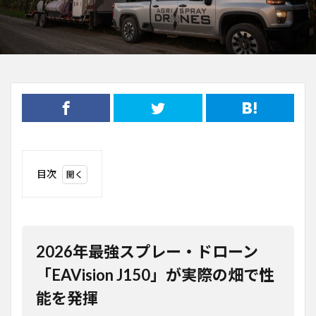
目次
1
2026
年最強スプ
レー・ドロ
ーン
「EAVision
2026年最強スプレー・ドローン
J150」が
実際の畑で
「EAVision J150」が実際の畑で性
性能を発揮
能を発揮
2