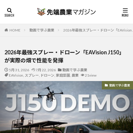
HOME
動画で学ぶ農業
2026年最強スプレー・ドローン「EAVisio
2026年最強スプレー・ドローン「EAVision J150」
が実際の畑で性能を発揮
5月 31, 2026
7月 22, 2026
動画で学ぶ農業
EAVision
,
スプレー
,
ドローン
,
家庭菜園
,
農業
21view
動画で学ぶ農業