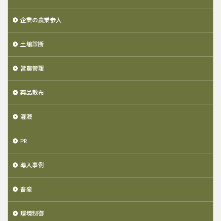
企業の農業参入
土壌診断
営農管理
薬品散布
灌漑
PR
導入事例
畜産
環境制御