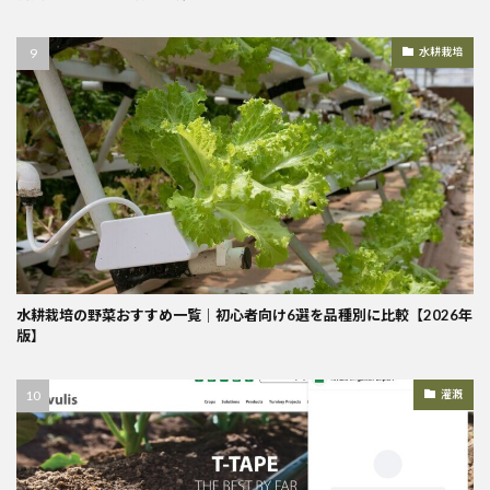
水耕栽培
水耕栽培の野菜おすすめ一覧｜初心者向け6選を品種別に比較【2026年
版】
灌漑