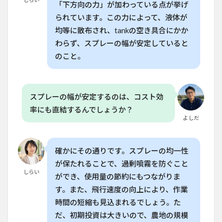
「下方向の力」が加わっている点が挙げ
6.4
られています。この力によって、液体が
Q.
均等に散布され、tankの空き具合にかか
J150
は家
わらず、スプレーの幅が安定していると
庭菜
のこと。
園で
も使
用で
きま
す
スプレーの幅が安定するのは、コスト効
か？
率にも直結するんでしょうか？
よしだ
6.5
Q.
J150
の充
確かにその通りです。スプレーの均一性
電器
が保たれることで、過剰噴霧を防ぐこと
はど
しらい
のよ
ができ、使用量の節約にもつながりま
うな
す。また、飛行速度の向上により、作業
仕組
みで
時間の短縮も見込まれるでしょう。た
す
だ、初期投資は大きいので、農地の規模
か？