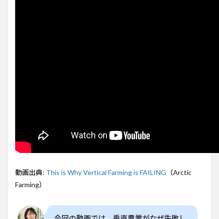
生の
動画
が教
える
真実
2
垂直
農業
の崩
壊：
投資
と期
待の
ギャ
ップ
3
高コ
スト
動画出典:
This is Why Vertical Farming is FAILING
（Arctic
と低
Farming）
価格
のギ
ャッ
プ：
今回の動画では、垂直農業がなぜ失敗し