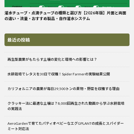
灌水チューブ・点滴チューブの種類と選び方【2026年版】片面と両面
の違い・流量・おすすめ製品・自作灌水システム
最近の投稿
再生型農業がもたらす土壌の変化と環境への影響とは？
水耕栽培でレタスを30日で収穫！Spider Farmerの実験結果公開
カリフォルニアの農業が毎日29,500トンの果物・野菜を収穫する理由
クラッキー法に最適な土壌は？8,000回再生された動画から学ぶ水耕栽培
の実践法
AeroGardenで育てたパティオベビーなエグGPLANTの成長とスパイダー
ミート対応法