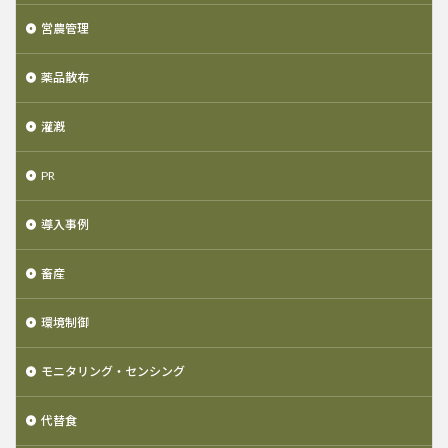
営農管理
薬品散布
灌漑
PR
導入事例
畜産
環境制御
モニタリング・センシング
代替食