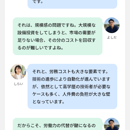
です。
くら
いか
かり
ます
それは、規模感の問題ですね。大規模な
か？
設備投資をしてしまうと、市場の需要が
8.3
よしだ
足りない場合、その分のコストを回収す
Q. 家
庭菜
るのが難しいですよね。
園で
水耕
栽培
を始
それと、労務コストも大きな要素です。
める
には
技術の進歩により自動化が進んでいます
何が
しらい
が、依然として高学歴の技術者が必要な
必要
です
ケースも多く、人件費の負担が大きな壁
か？
となっています。
8.4
Q. 垂
直農
業の
だからこそ、労働力の代替が鍵になるの
技術