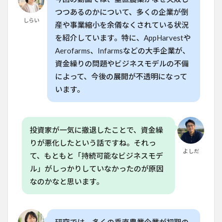
競争
力の
つつあるのかについて、多くの企業が倒
欠如
しらい
産や事業縮小を余儀なくされている状況
4
を紹介しています。特に、AppHarvestや
技術
Aerofarms、Infarmsなどの大手企業が、
とビ
資金繰りの問題やビジネスモデルの不備
ジネ
スモ
によって、今後の展開が不透明になって
デル
います。
の融
合が
鍵
5
投資家が一気に撤退したことで、資金繰
日本
りが悪化したという話ですね。それっ
の視
点：
よしだ
て、もともと「持続可能なビジネスモデ
補助
ル」がしっかりしていなかったのが原因
金と
支援
なのかなと思います。
制度
の活
用
6