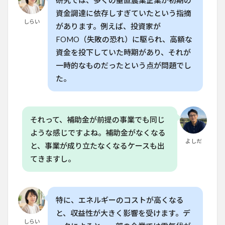
研究では、多くの垂直農業企業が初期の
垂直
資金調達に依存しすぎていたという指摘
農業
しらい
があります。例えば、投資家が
の未
来：
FOMO（失敗の恐れ）に駆られ、高額な
技術
資金を投下していた時期があり、それが
と実
用性
一時的なものだったという点が問題でし
のバ
た。
ラン
ス
7
家庭
それって、補助金が前提の事業でも同じ
菜園
ような感じですよね。補助金がなくなる
愛好
よしだ
家へ
と、事業が成り立たなくなるケースも出
のア
てきますし。
ドバ
イ
ス：
垂直
農業
特に、エネルギーのコストが高くなる
の真
と、収益性が大きく影響を受けます。デ
実を
しらい
知る