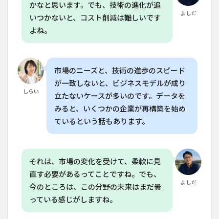
かなと思います。でも、技術の進化が追
は家
よしだ
庭で
いつかないと、コスト削減は難しいです
活用
よね。
でき
ます
か？
8.5
市場のニーズと、技術の進歩のスピード
Q. 日
が一致しないと、ビジネスモデルが成り
本の
しらい
垂直
立たないケースが多いのです。データを
農業
みると、いくつかの企業が再構築を始め
支援
制度
ているという話もあります。
はあ
りま
す
か？
それは、市場の変化を受けて、柔軟に見
直す必要があるってことですね。でも、
よしだ
今のところは、この分野の未来はまだ曇
っている感じがしますね。