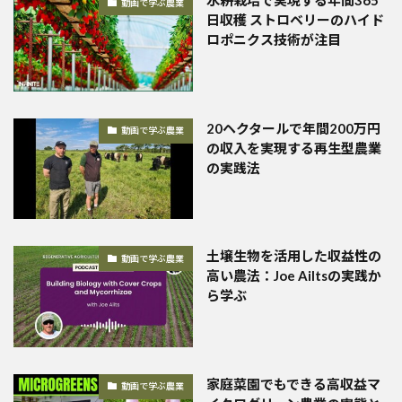
水耕栽培で実現する年間365
動画で学ぶ農業
日収穫 ストロベリーのハイド
ロポニクス技術が注目
20ヘクタールで年間200万円
動画で学ぶ農業
の収入を実現する再生型農業
の実践法
土壌生物を活用した収益性の
動画で学ぶ農業
高い農法：Joe Ailtsの実践か
ら学ぶ
家庭菜園でもできる高収益マ
動画で学ぶ農業