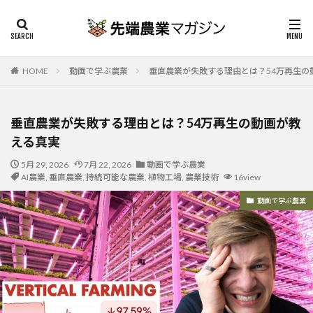
HOME
動画で学ぶ農業
垂直農業が失敗する理由とは？54万再生の
垂直農業が失敗する理由とは？54万再生の動画が教
える真実
5月 29, 2026
7月 22, 2026
動画で学ぶ農業
AI農業
,
垂直農業
,
持続可能な農業
,
植物工場
,
農業技術
16view
動画で学ぶ農業