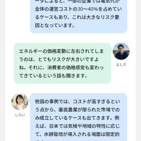
ータによると、一部の企業では電気代が
全体の運営コストの30〜40％を占めてい
8
よ
くある質
るケースもあり、これは大きなリスク要
問
因となっています。
（FAQ）
8.1
Q. 垂
直農
エネルギーの価格変動に左右されてしま
業は
うのは、とてもリスクが大きいですよ
本当
よしだ
に失
ね。それに、消費者の価格感覚も変わっ
敗し
てきているという話も聞きます。
てい
るの
です
か？
他国の事例では、コストが高すぎるとい
8.2
う点から、垂直農業が限られた市場での
Q. 垂
しらい
直農
み成立しているケースも出てきます。例
業の
えば、日本では気候や地域の特性に応じ
コス
て、水耕栽培が導入される場面は限定的
トは
どの