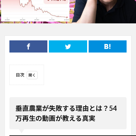
目次
1
垂直
農業
が失
敗す
垂直農業が失敗する理由とは？54
る理
由と
万再生の動画が教える真実
は？
54
万再