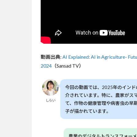
新
テ
ク
ノ
ロ
ジ
ー5
選
動画出典:
AI Explained: AI in Agriculture- Fut
2
2024
（Sansad TV）
AI
が農
業に
今回の動画では、2025年のイン
与え
る変
介されています。特に、農家がスマ
しらい
化と
て、作物の健康管理や病害虫の早
は？
子が描かれています。
3
AI
が
農業のデジタルトランスフォーメ