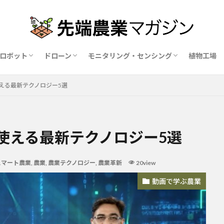
ロボット
ドローン
モニタリング・センシング
植物工場
業ロボットメーカー比較15社
ドローン農薬散布の代行業者比較
ハウス用遮光剤・遮熱剤の比較
農業用環境制御システム比較
使える最新テクノロジー5選
が使える最新テクノロジー5選
スマート農業
,
農業
,
農業テクノロジー
,
農業革新
20view
動画で学ぶ農業