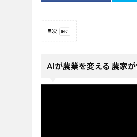
目次
1
AI
が
農
AIが農業を変える 農家
業
を
変
え
る
農
家
が
使
え
る
最