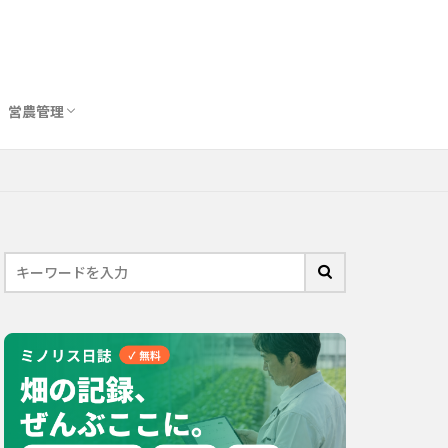
営農管理
圃場管理アプリおすすめ10選
農業用トイレ比較
バイオスティミュラント完全ガイド