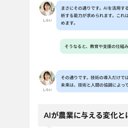
入
まさにその通りです。AIを活用す
の
可
析する能力が求められます。これ
しらい
能
めます。
性
と
課
題
そうなると、教育や支援の仕組
7
AI
導
入
その通りです。技術の導入だけで
の
未来は、技術と人間の協調によっ
今
しらい
後
の
展
望
AIが農業に与える変化と
と
活
用