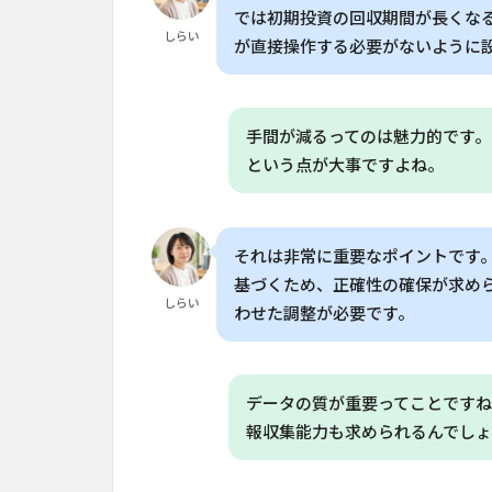
イ
では初期投資の回収期間が長くなる
チ
しらい
が直接操作する必要がないように
ェ
ー
ン
に
手間が減るってのは魅力的です。
も
影
という点が大事ですよね。
響
6
日
それは非常に重要なポイントです。
本
基づくため、正確性の確保が求め
の
しらい
わせた調整が必要です。
農
業
に
お
データの質が重要ってことですね
け
報収集能力も求められるんでし
る
AI
導