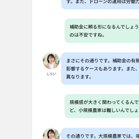
す。また、ドローンの運用は労働
組
み
合
わ
補助金に頼る形になるんでしょう
せ
のは不安ですね。
で
農
業
が
まさにその通りです。補助金の有
進
影響するケースもあります。また
化
しらい
異なります。
5
AI
が
農
規模感が大きく関わってくるん
業
ど、小規模農家は難しいんでしょ
の
サ
プ
ラ
その通りです。大規模農家では、導