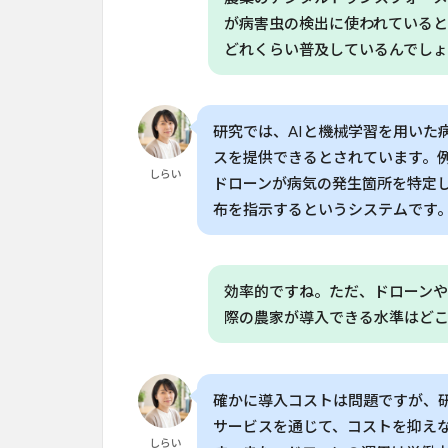
農
が病害虫の検出に使われている
業
の
どれくらい普及しているんでし
生
産
性
を
研究では、AIと機械学習を用いた
高
スを提供できるとされています。
め
しらい
ドローンが病気の発生箇所を特定し
る
布を指示するというシステムです
仕
組
み
4
効率的ですね。ただ、ドローン
AI
際の農家が導入できる水準はど
と
ド
ロ
ー
確かに導入コストは問題ですが、
ン
サービスを通じて、コストを抑え
の
しらい