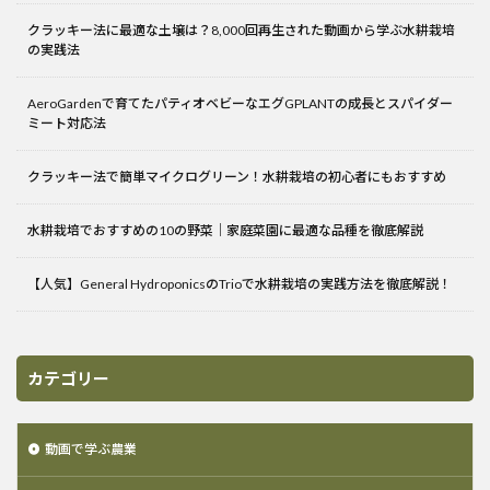
クラッキー法に最適な土壌は？8,000回再生された動画から学ぶ水耕栽培
の実践法
AeroGardenで育てたパティオベビーなエグGPLANTの成長とスパイダー
ミート対応法
クラッキー法で簡単マイクログリーン！水耕栽培の初心者にもおすすめ
水耕栽培でおすすめの10の野菜｜家庭菜園に最適な品種を徹底解説
【人気】General HydroponicsのTrioで水耕栽培の実践方法を徹底解説！
カテゴリー
動画で学ぶ農業