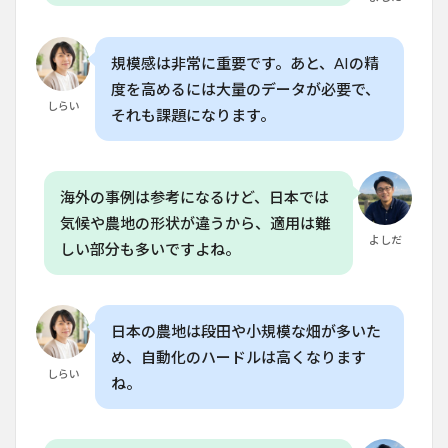
は、
日本
で導
規模感は非常に重要です。あと、AIの精
入可
能で
度を高めるには大量のデータが必要で、
す
しらい
それも課題になります。
か？
6.3
Q. AI
を使
海外の事例は参考になるけど、日本では
った
気候や農地の形状が違うから、適用は難
農業
よしだ
しい部分も多いですよね。
は、
労働
力の
減少
に繋
日本の農地は段田や小規模な畑が多いた
がる
可能
め、自動化のハードルは高くなります
性が
しらい
ね。
あり
ます
か？