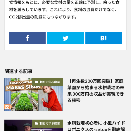
候情報をもとに、必要な食材の量を正確に予測し、余った食
材を減らしています。これにより、食料の浪費だけでなく、
CO2排出量の削減にもつながります。
関連する記事
【再生数200万回突破】家庭
動画で学ぶ農業
菜園から始まる水耕栽培の未
来 300万円の収益が実現でき
る秘密
水耕栽培初心者に 小型ハイド
動画で学ぶ農業
ロポニクスの-setupを徹底解