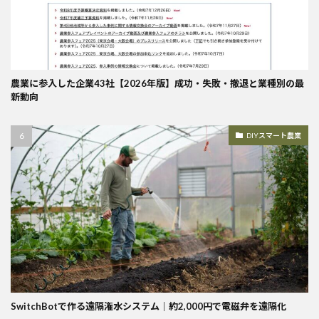
農業に参入した企業43社【2026年版】成功・失敗・撤退と業種別の最
新動向
DIYスマート農業
SwitchBotで作る遠隔潅水システム｜約2,000円で電磁弁を遠隔化