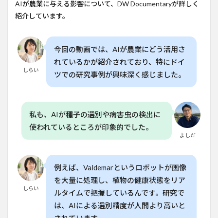
で解
AIが農業に与える影響について、DW Documentaryが詳しく
決し
紹介しています。
た課
題
4
今回の動画では、AIが農業にどう活用さ
AIに
れているかが紹介されており、特にドイ
よる
しらい
水の
ツでの研究事例が興味深く感じました。
管理
と効
率化
5
私も、AIが種子の選別や病害虫の検出に
AIと
使われているところが印象的でした。
人間
よしだ
の協
働で
未来
の農
例えば、Valdemarというロボットが画像
業を
を大量に処理し、植物の健康状態をリア
築く
しらい
ルタイムで把握しているんです。研究で
6
よ
は、AIによる選別精度が人間より高いと
くある質
問