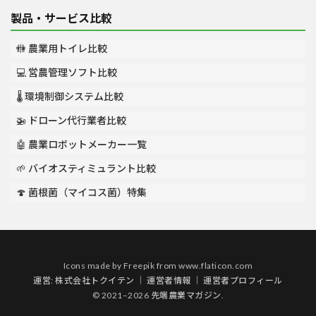
製品・サービス比較
🚻 農業用トイレ比較
💻 営農管理ソフト比較
🌡️ 環境制御システム比較
🚁 ドローン代行業者比較
🤖 農業ロボットメーカー一覧
🌱 バイオスティミュラント比較
🍄 菌根菌（マイコス菌）特集
Icons made by
Freepik
from
www.flaticon.com
運営:
株式会社トクイテン
｜
運営者情報
｜
運営者プロフィール
© 2021–2026 先端農業マガジン.