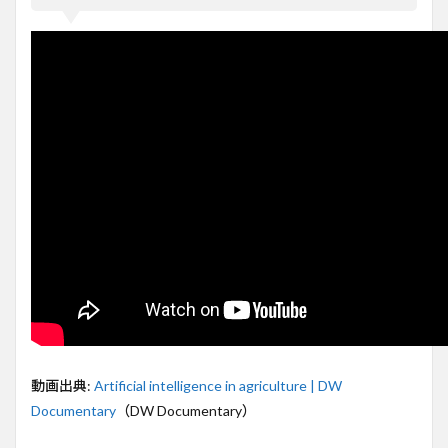
画】
未来
の食
料問
題を
解決
する
技術
とは
2
AIが
農業
に与
える
変化
と
は？
3
カメ
ルー
動画出典:
Artificial intelligence in agriculture | DW
ンの
Documentary
（DW Documentary）
農家
がAI