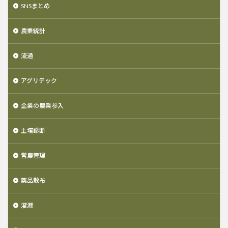
SNSまとめ
農業統計
流通
アグリテック
企業の農業参入
土壌診断
営農管理
薬品散布
灌漑