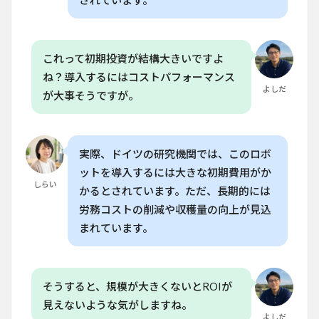
されています。
（FAQ）
6.1
Q. AI
これって初期投資が結構大きいですよ
を使
った
ね？導入するにはコストパフォーマンス
農業
よしだ
が大事そうですが。
はど
のく
らい
のコ
スト
実際、ドイツの研究機関では、このロボ
で導
ットを導入するには大きな初期費用がか
入で
しらい
かるとされています。ただ、長期的には
きま
す
労務コストの削減や収穫量の向上が見込
か？
まれています。
6.2
Q. AI
が農
業に
そうすると、規模が大きくないとROIが
与え
見えないような気がしますね。
る影
響
よしだ