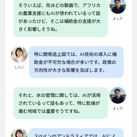
6.4
そういえば、先ほどの動画で、アフリカ
Q. AI
の農業支援にもAIが使われているって話
を使
よしだ
があったけど、そこは補助金の支援が大
った
農業
きく影響しそうね。
は、
家庭
菜園
にも
応用
特に開発途上国では、AI技術の導入に補
でき
助金が不可欠な場合が多いです。政策の
ます
しらい
方向性が大きな影響を及ぼします。
か？
6.5
Q. AI
が食
それと、水の管理に関しては、AIが活用
料の
されているって話もあって、特に乾燥が
浪費
を減
よしだ
進む地域では重要そうですね。
らす
には
どう
すれ
ばい
スペインのアンドラスィアでは、AIによ