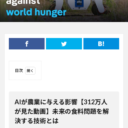
目次
1
AIが
農業
に与
える
AIが農業に与える影響【312万人
影響
【312
が見た動画】未来の食料問題を解
万人
決する技術とは
が見
た動