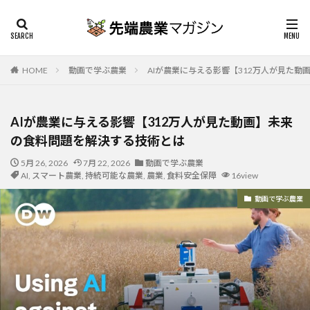
HOME
動画で学ぶ農業
AIが農業に与える影響【312万人が見た
AIが農業に与える影響【312万人が見た動画】未来
の食料問題を解決する技術とは
5月 26, 2026
7月 22, 2026
動画で学ぶ農業
AI
,
スマート農業
,
持続可能な農業
,
農業
,
食料安全保障
16view
動画で学ぶ農業