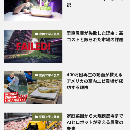
説
垂直農業が失敗した理由：高
動画で学ぶ農業
コストと限られた市場の課題
400万回再生の動画が教える
動画で学ぶ農業
アメリカの室内エビ農場が成
功する理由
家庭菜園から大規模農場まで
動画で学ぶ農業
AIとロボットが変える農業の
未来