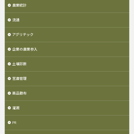
農業統計
流通
アグリテック
企業の農業参入
土壌診断
営農管理
薬品散布
灌漑
PR