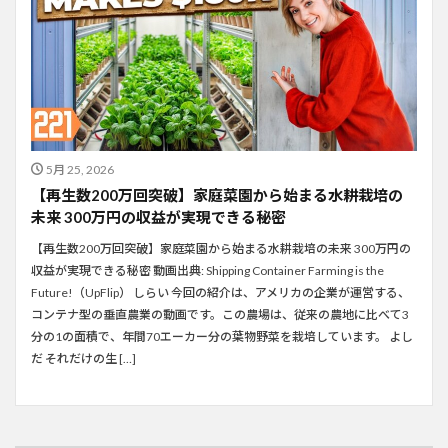
5月 25, 2026
【再生数200万回突破】家庭菜園から始まる水耕栽培の
未来 300万円の収益が実現できる秘密
【再生数200万回突破】家庭菜園から始まる水耕栽培の未来 300万円の
収益が実現できる秘密 動画出典: Shipping Container Farming is the
Future!（UpFlip） しらい 今回の紹介は、アメリカの企業が運営する、
コンテナ型の垂直農業の動画です。この農場は、従来の農地に比べて3
分の1の面積で、年間70エーカー分の葉物野菜を栽培しています。 よし
だ それだけの生 […]