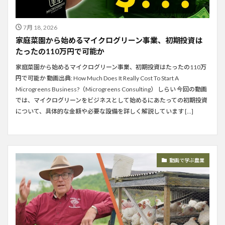
7月 18, 2026
家庭菜園から始めるマイクログリーン事業、初期投資は
たったの110万円で可能か
家庭菜園から始めるマイクログリーン事業、初期投資はたったの110万
円で可能か 動画出典: How Much Does It Really Cost To Start A
Microgreens Business?（Microgreens Consulting） しらい 今回の動画
では、マイクログリーンをビジネスとして始めるにあたっての初期投資
について、具体的な金額や必要な設備を詳しく解説しています […]
動画で学ぶ農業