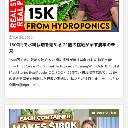
5月 26, 2026
1500円で水耕栽培を始める 21歳の挑戦が示す農業の未
来
1500円で水耕栽培を始める 21歳の挑戦が示す農業の未来 動画出典:
How This 21-Year-Old Started Hydroponics Farming With Only 1k Capital
| Real Stories Real People |OG（OG ） 21歳で水耕栽培を始めて、1万円
の資金で農業を展開した若者の実話に、私たちが注目しました。 しらい
今回の動画は、2 […]
動画で学ぶ農業