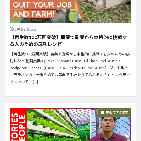
5月 29, 2026
【再生数100万回突破】農業で副業から本格的に挑戦す
る人のための成功レシピ
【再生数100万回突破】農業で副業から本格的に挑戦する人のための成
功レシピ 動画出典: Quit Your Job and Farm Full Time: Joel Salatin’s
Recipe for Success（Farm Like A Lunatic with Joel Salatin） ジョエル・
サラティンの「仕事やめても農業で生計を立てられるか？」というテー
マについて、 […]
動画で学ぶ農業