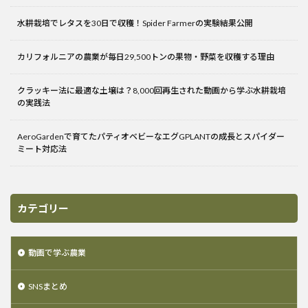
水耕栽培でレタスを30日で収穫！Spider Farmerの実験結果公開
カリフォルニアの農業が毎日29,500トンの果物・野菜を収穫する理由
クラッキー法に最適な土壌は？8,000回再生された動画から学ぶ水耕栽培
の実践法
AeroGardenで育てたパティオベビーなエグGPLANTの成長とスパイダー
ミート対応法
カテゴリー
動画で学ぶ農業
SNSまとめ