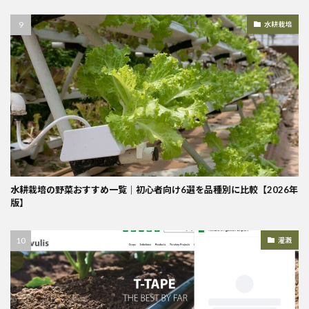
水耕栽培
水耕栽培の野菜おすすめ一覧｜初心者向け6選を品種別に比較【2026年
版】
灌漑