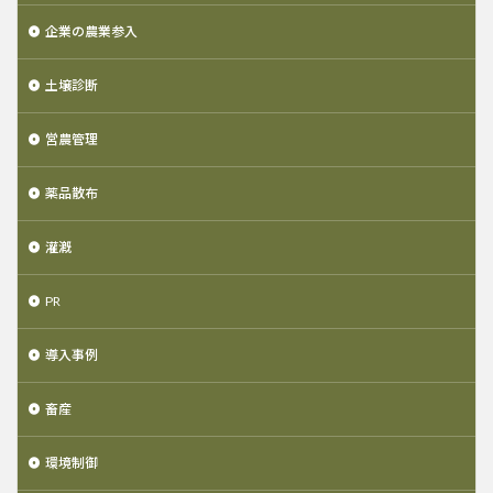
企業の農業参入
土壌診断
営農管理
薬品散布
灌漑
PR
導入事例
畜産
環境制御