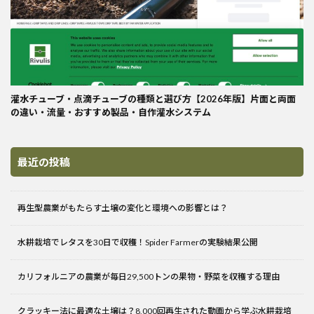
灌水チューブ・点滴チューブの種類と選び方【2026年版】片面と両面
の違い・流量・おすすめ製品・自作灌水システム
最近の投稿
再生型農業がもたらす土壌の変化と環境への影響とは？
水耕栽培でレタスを30日で収穫！Spider Farmerの実験結果公開
カリフォルニアの農業が毎日29,500トンの果物・野菜を収穫する理由
クラッキー法に最適な土壌は？8,000回再生された動画から学ぶ水耕栽培