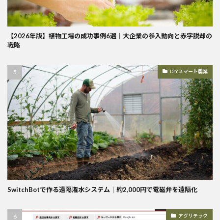
【2026年版】植物工場の成功事例6選｜大企業の参入動向と赤字脱却の
戦略
DIYスマート農業
SwitchBotで作る遠隔潅水システム｜約2,000円で電磁弁を遠隔化
アグリテック