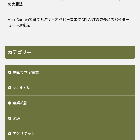
の実践法
AeroGardenで育てたパティオベビーなエグGPLANTの成長とスパイダー
ミート対応法
カテゴリー
動画で学ぶ農業
SNSまとめ
農業統計
流通
アグリテック