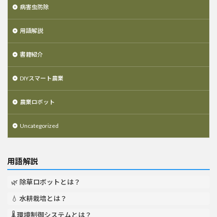
病害虫防除
用語解説
書籍紹介
DIYスマート農業
農業ロボット
Uncategorized
用語解説
🌿 除草ロボットとは？
💧 水耕栽培とは？
🌡️ 環境制御システムとは？