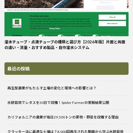
灌水チューブ・点滴チューブの種類と選び方【2026年版】片面と両面
の違い・流量・おすすめ製品・自作灌水システム
最近の投稿
再生型農業がもたらす土壌の変化と環境への影響とは？
水耕栽培でレタスを30日で収穫！Spider Farmerの実験結果公開
カリフォルニアの農業が毎日29,500トンの果物・野菜を収穫する理由
クラッキー法に最適な土壌は？8,000回再生された動画から学ぶ水耕栽培