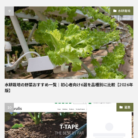
水耕栽培
水耕栽培の野菜おすすめ一覧｜初心者向け6選を品種別に比較【2026年
版】
灌漑