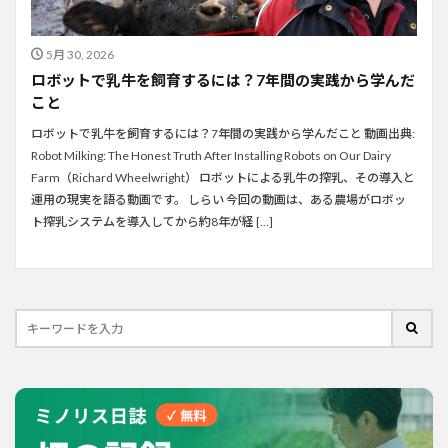
5月 30, 2026
ロボットで乳牛を飼育するには？7年間の実践から学んだ
こと
ロボットで乳牛を飼育するには？7年間の実践から学んだこと 動画出典:
Robot Milking: The Honest Truth After Installing Robots on Our Dairy
Farm（Richard Wheelwright） ロボットによる乳牛の搾乳、その導入と
運用の現実を語る動画です。 しらい 今回の動画は、ある農場がロボッ
ト搾乳システムを導入してから約8年が経 […]