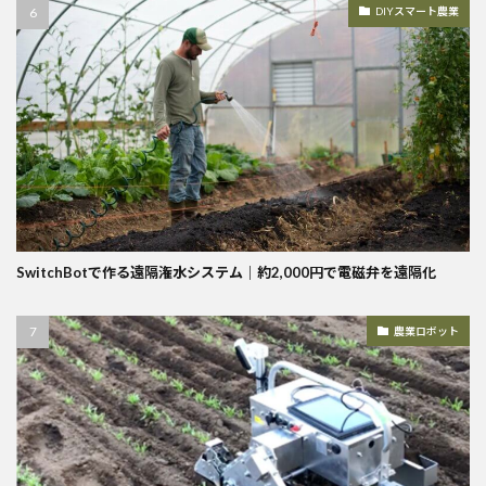
DIYスマート農業
SwitchBotで作る遠隔潅水システム｜約2,000円で電磁弁を遠隔化
農業ロボット