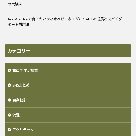
の実践法
AeroGardenで育てたパティオベビーなエグGPLANTの成長とスパイダー
ミート対応法
カテゴリー
動画で学ぶ農業
SNSまとめ
農業統計
流通
アグリテック