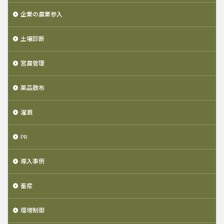
企業の農業参入
土壌診断
営農管理
薬品散布
灌漑
PR
導入事例
畜産
環境制御