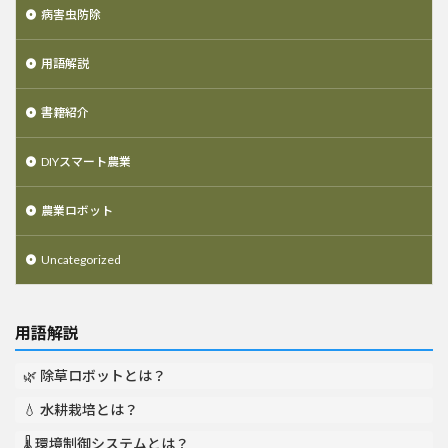
病害虫防除
用語解説
書籍紹介
DIYスマート農業
農業ロボット
Uncategorized
用語解説
🌿 除草ロボットとは？
💧 水耕栽培とは？
🌡️ 環境制御システムとは？