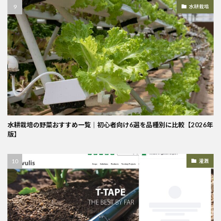
水耕栽培
水耕栽培の野菜おすすめ一覧｜初心者向け6選を品種別に比較【2026年
版】
灌漑