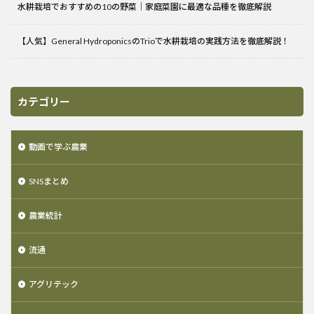
水耕栽培でおすすめの10の野菜｜家庭菜園に最適な品種を徹底解説
【人気】General HydroponicsのTrioで水耕栽培の実践方法を徹底解説！
カテゴリー
動画で学ぶ農業
SNSまとめ
農業統計
流通
アグリテック