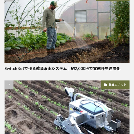
SwitchBotで作る遠隔潅水システム｜約2,000円で電磁弁を遠隔化
農業ロボット