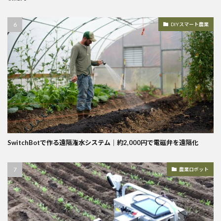
DIYスマート農業
SwitchBotで作る遠隔潅水システム｜約2,000円で電磁弁を遠隔化
農業ロボット