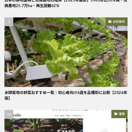
日本の耕地面積と荒廃農地の推移【2025年最新】1961年比30%減・荒
廃農地25.7万ha・再生困難62%
水耕栽培
水耕栽培の野菜おすすめ一覧｜初心者向け6選を品種別に比較【2026年
版】
灌漑