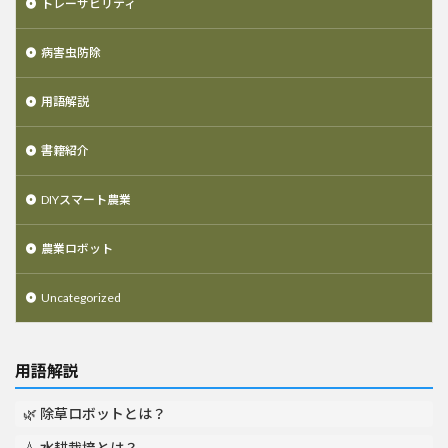
トレーサビリティ
病害虫防除
用語解説
書籍紹介
DIYスマート農業
農業ロボット
Uncategorized
用語解説
🌿 除草ロボットとは？
💧 水耕栽培とは？