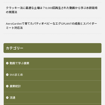
クラッキー法に最適な土壌は？8,000回再生された動画から学ぶ水耕栽培
の実践法
AeroGardenで育てたパティオベビーなエグGPLANTの成長とスパイダー
ミート対応法
カテゴリー
動画で学ぶ農業
SNSまとめ
農業統計
流通