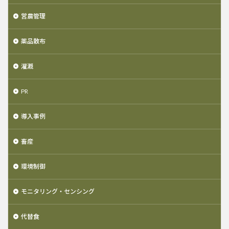
営農管理
薬品散布
灌漑
PR
導入事例
畜産
環境制御
モニタリング・センシング
代替食