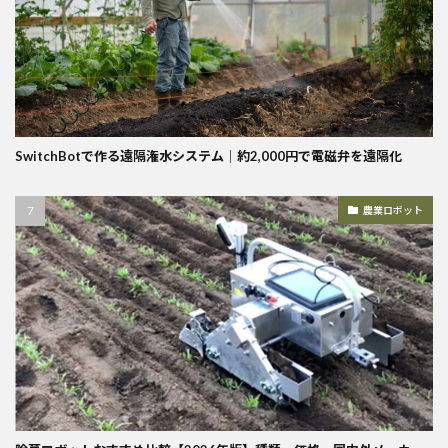
SwitchBotで作る遠隔潅水システム｜約2,000円で電磁弁を遠隔化
農業ロボット