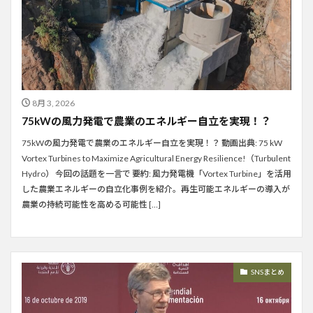
8月 3, 2026
75kWの風力発電で農業のエネルギー自立を実現！？
75kWの風力発電で農業のエネルギー自立を実現！？ 動画出典: 75 kW
Vortex Turbines to Maximize Agricultural Energy Resilience!（Turbulent
Hydro） 今回の話題を一言で 要約: 風力発電機「Vortex Turbine」を活用
した農業エネルギーの自立化事例を紹介。再生可能エネルギーの導入が
農業の持続可能性を高める可能性 […]
SNSまとめ