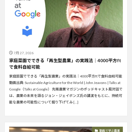
7月 27, 2026
家庭菜園でできる「再生型農業」の実践法｜4000平方ft
で食料自給可能
家庭菜園でできる「再生型農業」の実践法｜4000平方ftで食料自給可能
動画出典: Sustainable Agriculture for the World | John Jeavons | Talks at
Google（Talks at Google） 先端農業マガジンのポッドキャスト風対話で
は、農業の未来を語るジョン・ジェイボンズ氏の講演をもとに、持続可
能な農業の可能性について掘り下げてみ […]
動画で学ぶ農業