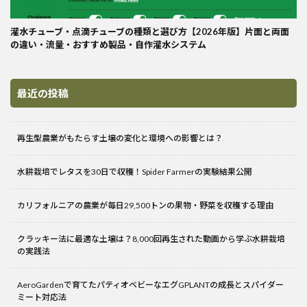
灌水チューブ・点滴チューブの種類と選び方【2026年版】片面と両面
の違い・流量・おすすめ製品・自作灌水システム
最近の投稿
再生型農業がもたらす土壌の変化と環境への影響とは？
水耕栽培でレタスを30日で収穫！Spider Farmerの実験結果公開
カリフォルニアの農業が毎日29,500トンの果物・野菜を収穫する理由
クラッキー法に最適な土壌は？8,000回再生された動画から学ぶ水耕栽培
の実践法
AeroGardenで育てたパティオベビーなエグGPLANTの成長とスパイダー
ミート対応法