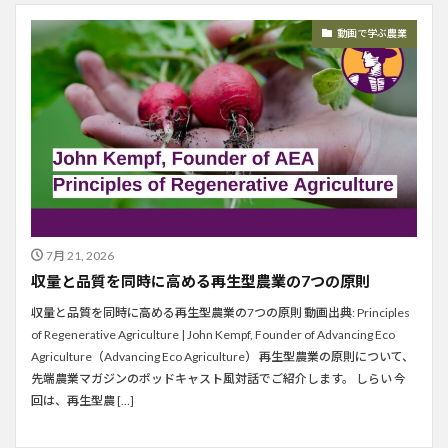
動画で学ぶ農業
7月 21, 2026
収量と品質を同時に高める再生型農業の7つの原則
収量と品質を同時に高める再生型農業の7つの原則 動画出典: Principles
of Regenerative Agriculture | John Kempf, Founder of Advancing Eco
Agriculture（Advancing Eco Agriculture） 再生型農業の原則について、
先端農業マガジンのポッドキャスト風対話でご紹介します。 しらい 今
回は、再生型農 […]