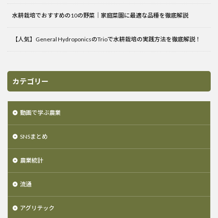
水耕栽培でおすすめの10の野菜｜家庭菜園に最適な品種を徹底解説
【人気】General HydroponicsのTrioで水耕栽培の実践方法を徹底解説！
カテゴリー
動画で学ぶ農業
SNSまとめ
農業統計
流通
アグリテック