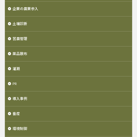
企業の農業参入
土壌診断
営農管理
薬品散布
灌漑
PR
導入事例
畜産
環境制御