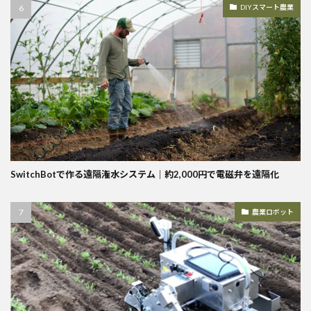
DIYスマート農業
SwitchBotで作る遠隔潅水システム｜約2,000円で電磁弁を遠隔化
農業ロボット