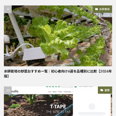
水耕栽培
水耕栽培の野菜おすすめ一覧｜初心者向け6選を品種別に比較【2026年
版】
灌漑