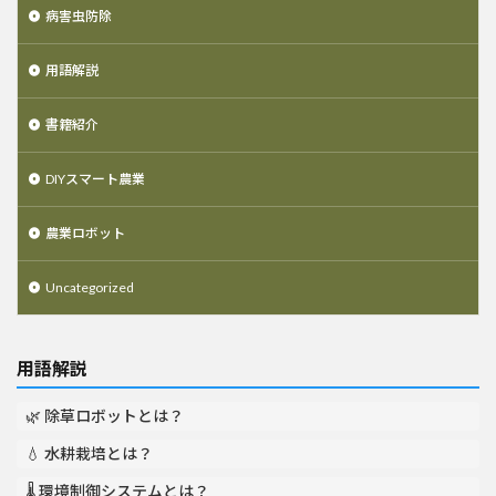
病害虫防除
用語解説
書籍紹介
DIYスマート農業
農業ロボット
Uncategorized
用語解説
🌿 除草ロボットとは？
💧 水耕栽培とは？
🌡️ 環境制御システムとは？