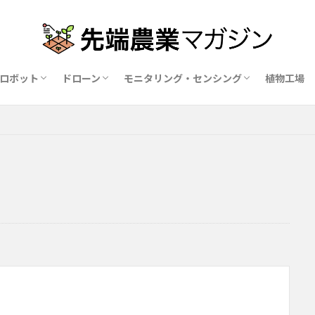
ロボット
ドローン
モニタリング・センシング
植物工場
業ロボットメーカー比較15社
ドローン農薬散布の代行業者比較
ハウス用遮光剤・遮熱剤の比較
農業用環境制御システム比較