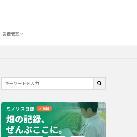
営農管理
圃場管理アプリおすすめ10選
農業用トイレ比較
バイオスティミュラント完全ガイド