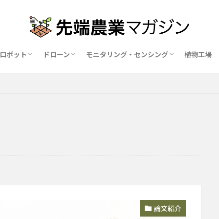
ロボット
ドローン
モニタリング・センシング
植物工場
業ロボットメーカー比較15社
ドローン農薬散布の代行業者比較
ハウス用遮光剤・遮熱剤の比較
農業用環境制御システム比較
論文紹介