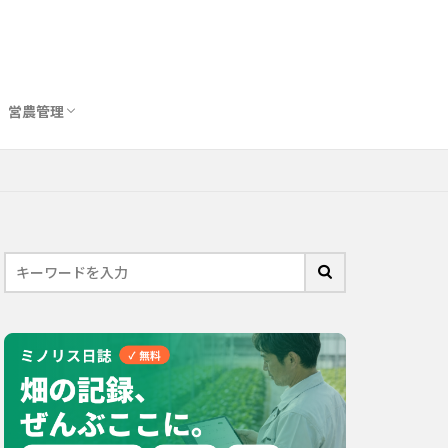
営農管理
圃場管理アプリおすすめ10選
農業用トイレ比較
バイオスティミュラント完全ガイド