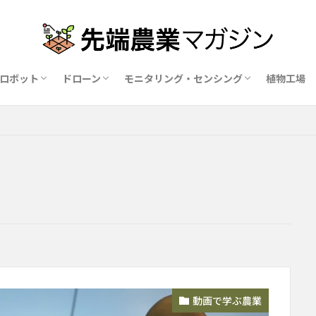
ロボット
ドローン
モニタリング・センシング
植物工場
業ロボットメーカー比較15社
ドローン農薬散布の代行業者比較
ハウス用遮光剤・遮熱剤の比較
農業用環境制御システム比較
動画で学ぶ農業