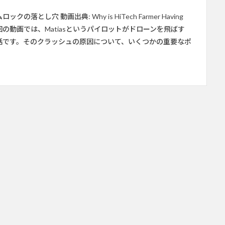
穴 動画出典: Why is HiTech Farmer Having
 ） しらい 今回の動画では、Matiasというパイロットがドローンを飛ばす
話です。そのクラッシュの原因について、いくつかの重要なポ