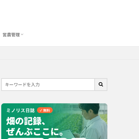
営農管理
圃場管理アプリおすすめ10選
農業用トイレ比較
バイオスティミュラント完全ガイド