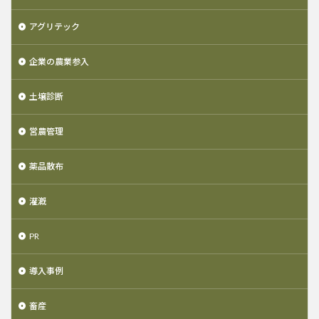
アグリテック
企業の農業参入
土壌診断
営農管理
薬品散布
灌漑
PR
導入事例
畜産