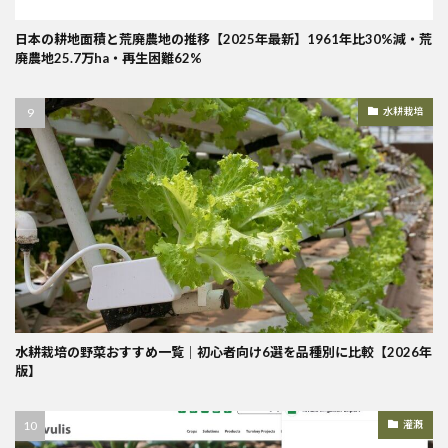
日本の耕地面積と荒廃農地の推移【2025年最新】1961年比30%減・荒
廃農地25.7万ha・再生困難62%
水耕栽培
水耕栽培の野菜おすすめ一覧｜初心者向け6選を品種別に比較【2026年
版】
灌漑