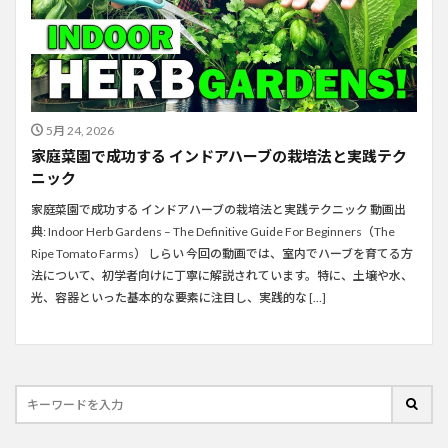
5月 24, 2026
家庭菜園で成功する インドアハーブの栽培法と実践テク
ニック
家庭菜園で成功する インドアハーブの栽培法と実践テクニック 動画出
典: Indoor Herb Gardens – The Definitive Guide For Beginners（The
Ripe Tomato Farms） しらい 今回の動画では、室内でハーブを育てる方
法について、初学者向けに丁寧に解説されています。特に、土壌や水、
光、容器といった基本的な要素に注目し、実践的な […]