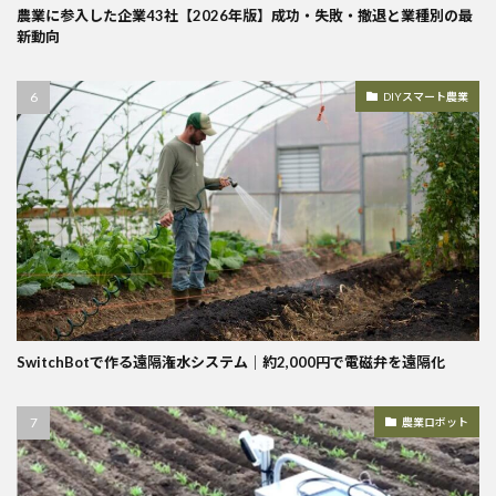
農業に参入した企業43社【2026年版】成功・失敗・撤退と業種別の最
新動向
DIYスマート農業
SwitchBotで作る遠隔潅水システム｜約2,000円で電磁弁を遠隔化
農業ロボット