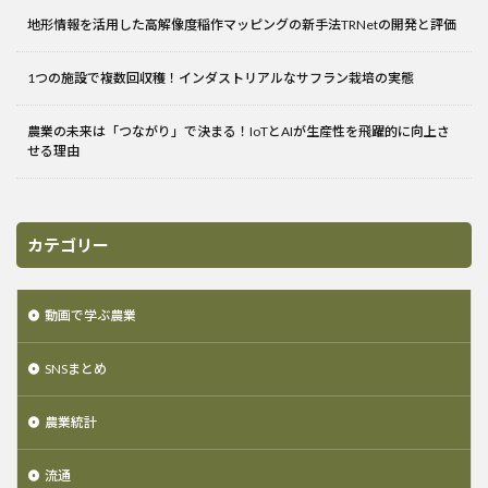
地形情報を活用した高解像度稲作マッピングの新手法TRNetの開発と評価
1つの施設で複数回収穫！インダストリアルなサフラン栽培の実態
農業の未来は「つながり」で決まる！IoTとAIが生産性を飛躍的に向上さ
せる理由
カテゴリー
動画で学ぶ農業
SNSまとめ
農業統計
流通