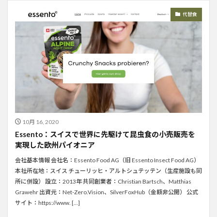
代替食
10月 16, 2020
Essento：スイスで世界に先駆けて昆虫食の小売販売を
実現した欧州パイオニア
会社基本情報 会社名：Essento Food AG（旧 Essento Insect Food AG）
本社所在地：スイス チューリッヒ・アルトシュテッテン（生産施設も同
所に併設） 設立：2013年 共同創業者：Christian Bartsch、Matthias
Grawehr 出資元：Net-Zero.Vision、SilverFoxHub（金額非公開） 公式
サイト：https://www. […]