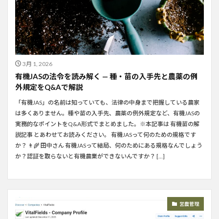
3月 1, 2026
有機JASの法令を読み解く — 種・苗の入手先と農薬の例
外規定をQ&Aで解説
「有機JAS」の名前は知っていても、法律の中身まで把握している農家
は多くありません。種や苗の入手先、農薬の例外規定など、有機JASの
実務的なポイントをQ&A形式でまとめました。※本記事は 有機苗の解
説記事 とあわせてお読みください。 有機JASって何のための規格です
か？ 👨‍🌾 田中さん 有機JASって結局、何のためにある規格なんでしょう
か？認証を取らないと有機農業ができないんですか？ […]
営農管理