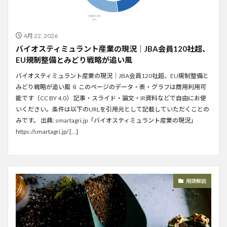
4月 22, 2026
バイオスティミュラント産業の現況｜JBA会員120社超、
EU規制整備とみどり戦略が追い風
バイオスティミュラント産業の現況｜JBA会員120社超、EU規制整備と
みどり戦略が追い風 📎 このページのデータ・表・グラフは商用利用可
能です（CC BY 4.0） 記事・スライド・論文・IR資料などで自由にお使
いください。条件は以下のURLを引用元として記載していただくことの
みです。 出典: smartagri.jp「バイオスティミュラント産業の現況」
https://smartagri.jp/ […]
用語解説