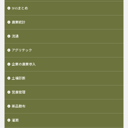
SNSまとめ
農業統計
流通
アグリテック
企業の農業参入
土壌診断
営農管理
薬品散布
灌漑