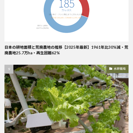
日本の耕地面積と荒廃農地の推移【2025年最新】1961年比30%減・荒
廃農地25.7万ha・再生困難62%
水耕栽培