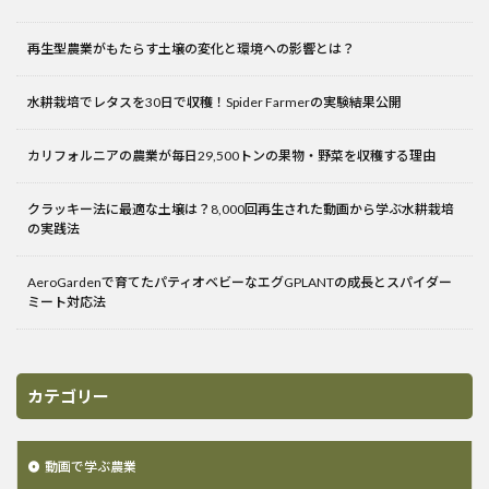
再生型農業がもたらす土壌の変化と環境への影響とは？
水耕栽培でレタスを30日で収穫！Spider Farmerの実験結果公開
カリフォルニアの農業が毎日29,500トンの果物・野菜を収穫する理由
クラッキー法に最適な土壌は？8,000回再生された動画から学ぶ水耕栽培
の実践法
AeroGardenで育てたパティオベビーなエグGPLANTの成長とスパイダー
ミート対応法
カテゴリー
動画で学ぶ農業