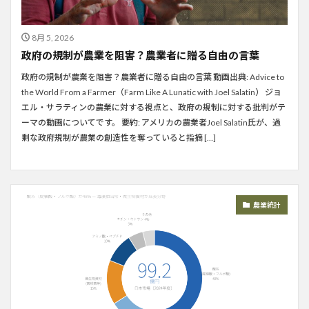
8月 5, 2026
政府の規制が農業を阻害？農業者に贈る自由の言葉
政府の規制が農業を阻害？農業者に贈る自由の言葉 動画出典: Advice to
the World From a Farmer（Farm Like A Lunatic with Joel Salatin） ジョ
エル・サラティンの農業に対する視点と、政府の規制に対する批判がテ
ーマの動画についてです。 要約: アメリカの農業者Joel Salatin氏が、過
剰な政府規制が農業の創造性を奪っていると指摘 […]
農業統計