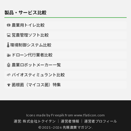
製品・サービス比較
🚻 農業用トイレ比較
💻 営農管理ソフト比較
🌡️ 環境制御システム比較
🚁 ドローン代行業者比較
🤖 農業ロボットメーカー一覧
🌱 バイオスティミュラント比較
🍄 菌根菌（マイコス菌）特集
Icons made by
Freepik
from
www.flaticon.com
運営:
株式会社トクイテン
｜
運営者情報
｜
運営者プロフィール
© 2021–2026 先端農業マガジン.