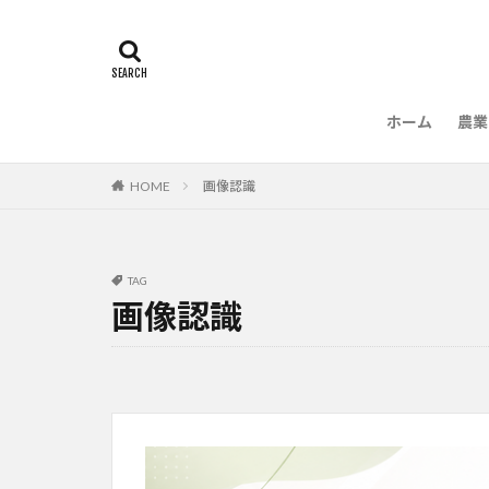
ホーム
農業
農
HOME
画像認識
TAG
画像認識