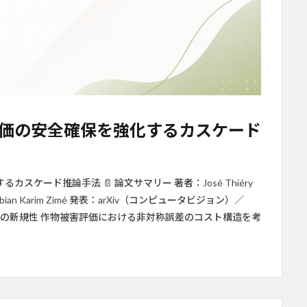
価の安全確保を強化するカスケード
ケード推論手法 📄 論文サマリー 著者：José Thiéry
Songbian Karim Zimé 発表：arXiv（コンピュータビジョン）／
 ✨ 本論文の新規性 作物被害評価における非対称誤差のコスト構造を考