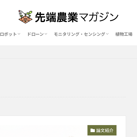
ロボット
ドローン
モニタリング・センシング
植物工場
業ロボットメーカー比較15社
ドローン農薬散布の代行業者比較
ハウス用遮光剤・遮熱剤の比較
農業用環境制御システム比較
論文紹介