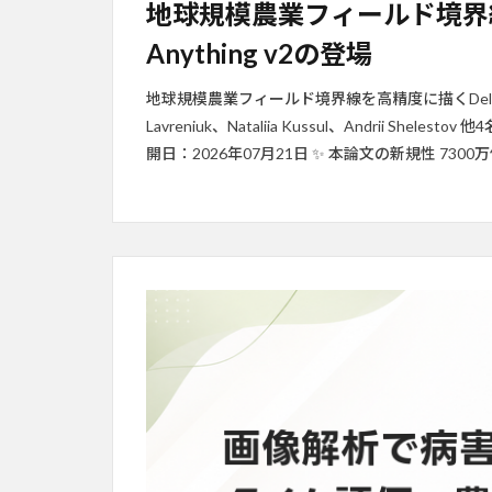
地球規模農業フィールド境界線を
Anything v2の登場
地球規模農業フィールド境界線を高精度に描くDelineate
Lavreniuk、Nataliia Kussul、Andrii Shel
開日：2026年07月21日 ✨ 本論文の新規性 7300