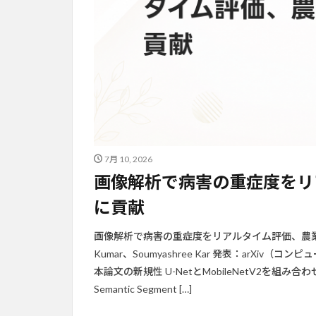
7月 10, 2026
画像解析で病害の重症度をリ
に貢献
画像解析で病害の重症度をリアルタイム評価、農業AI
Kumar、Soumyashree Kar 発表：arXiv（コン
本論文の新規性 U-NetとMobileNetV2を
Semantic Segment […]