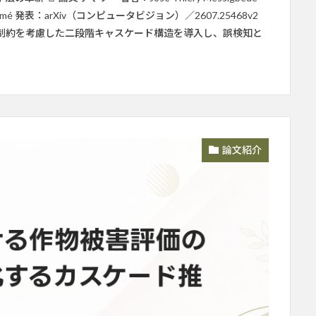
rim Zimé 発表：arXiv（コンピュータビジョン）／2607.25468v2
 安全制約を考慮した二段階キャスケード構造を導入し、誤検知と
論文紹介