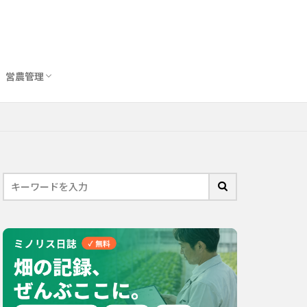
営農管理
圃場管理アプリおすすめ10選
農業用トイレ比較
バイオスティミュラント完全ガイド