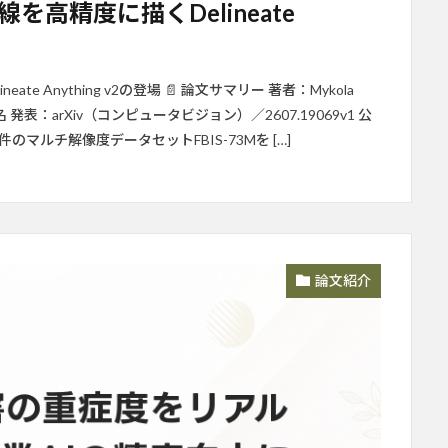
高精度に描くDelineate
 Anything v2の登場 📄 論文サマリー 著者：Mykola
estov 他4名 発表：arXiv（コンピュータビジョン）／2607.19069v1 公
万件のマルチ解像度データセットFBIS-73Mを […]
論文紹介